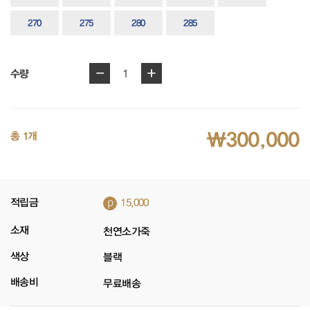
270
275
280
285
-
+
1
수량
₩300,000
총 1개
p
적립금
15,000
소재
천연소가죽
색상
블랙
배송비
무료배송