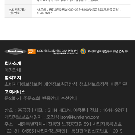
A/S 책임자와
AS문의 : 금강고객상담실 080-233-8100/상품문의(교환,반품 문의) :
전화번호
1644-9247
회사소개
매장안내
법적고지
소비자피해보상보험
개인정보취급방침
청소년보호정책
이용약관
고객서비스
문의하기
주문조회
반품안내
수선안내
상호 : ㈜금강 | 대표 : SHIN KIEUN, 이종문 | 전화 : 1644-9247 |
개인정보보호책임자 : 오진성 jsoh@kumkang.com
주소 : 세종특별자치시 전동면 노장공단길 59 | 사업자등록번호 :
122-81-04585
[사업자정보확인]
| 통신판매업신고번호 : 2019-