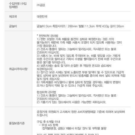
수입자명 (수입
㈜금강
업체명)
제조국
대한민국
굽높이
굽높이:3cm 측정사이즈: 260mm 발볼:11.3cm 무게:433g 길이:30cm
* 천연피혁 관리법

1) 한번 오염된 가죽 제품을 종전의 상태로 복원한다는 것은 거의 
불가능하기 때문에 가죽 제품 사용시 오염이 되지 않도록 사용하는 것이 
가장 중요합니다.

2) 건조시 통풍이 잘되는 그늘에서 말리십시오. 직사광선 또는 불로 
건조하지 마십시오.

3) 사용시 눈, 비에 맞지 않도록 주의하며 눈, 비를 맞았을 시는 가볍게 
마른 수건으로 털어내고 가죽이 수분을 빨아들이기 전에 마른 수건으로 
묻은 물기를 닦아냅니다.

4) 보존시에는 솔로 잘 닦아 손질한 후 적당한 온도와 습도에서 
취급시주의사항
보관하십시오.

5) 장기간 보관 시에는 빛에 노출되면 부분 탈색이 될 수 있으므로 가급적 
별도 상자에 넣어 보관하며 반드시 방충제를 종이에 싸서 넣되 피혁에 직접 
닿지 않게 하십시오.

6) 가죽제품은 바닷물이나 물에 심하게 젖었을 경우에는 제품의 변형이 
오거나 접착이 약해 질 수 있으니 가급적 피해 주십시오.

합성피혁 관리법

1) 건조시 통풍이 잘되는 그늘에서 말리십시오. 직사광선 또는 불로 
건조하지 마십시오.

2) 기름기가 있는 장소에서의 사용은 가능한한 피하십시오.
공정거래 위원회가 고시에서 정한 소비자분쟁해결 기준에 의하여 보상하여 
드립니다.

구입 후 6개월 이내

품질보증기준
  - 무상 AS 항목 

     접착불량(창, 굽등)/ 재봉사 터짐/ 장식 및 부착물 불량

상기 AS 항목 외의 경우 비용이 발생될 수 있습니다.