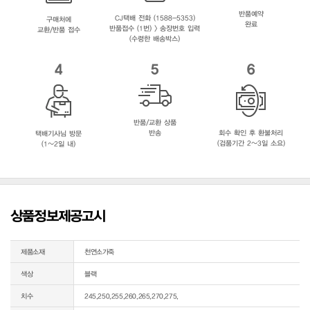
반품예약
CJ택배 전화 (1588-5353)
구매처에
완료
반품접수 (1번) > 송장번호 입력
교환/반품 접수
(수령한 배송박스)
4
5
6
반품/교환 상품
반송
회수 확인 후 환불처리
택배기사님 방문
(검품기간 2~3일 소요)
(1~2일 내)
상품정보제공고시
제품소재
천연소가죽
색상
블랙
치수
245,250,255,260,265,270,275,