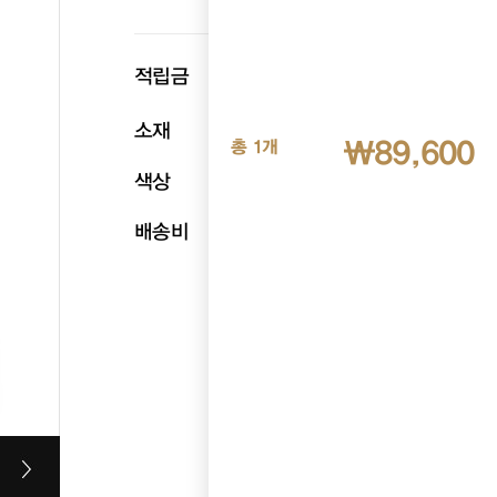
p
적립금
4,480
소재
천연양가죽
₩89,600
총 1개
색상
블랙
배송비
무료배송