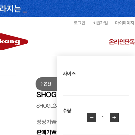
로그인
회원가입
마이페이지
온라인단독
사이즈
옵션
리갈 남성 캐주얼 양가죽 장갑
SHOGL2493MREGC1
SHOGL2493MREGC1
수량
-
+
1
정상가
₩ 128,000
판매가
₩ 89,600
30%