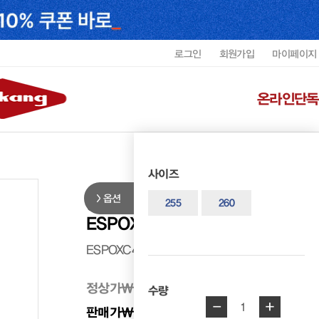
로그인
회원가입
마이페이지
온라인단독
사이즈
옵션
에스프렌도 남성 플레인토 더비슈
255
260
ESPOXC4317MF3
ESPOXC4317MF3
정상가
₩ 198,000
수량
-
+
1
판매가
₩ 99,000
50%