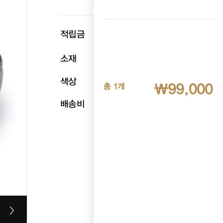
p
적립금
4,950
소재
천연소가죽
색상
브라운
₩99,000
총 1개
배송비
무료배송