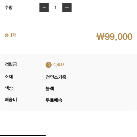
-
+
1
수량
₩99,000
총 1개
p
적립금
4,950
소재
천연소가죽
색상
블랙
배송비
무료배송