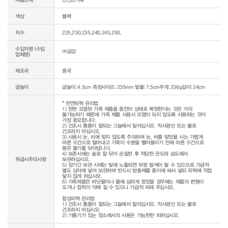
색상
블랙
치수
225,230,235,240,245,250,
수입자명 (수입
㈜금강
업체명)
제조국
중국
굽높이
굽높이:4.5cm 측정사이즈:235mm 발볼:7.5cm무게:236g길이:24cm
* 천연피혁 관리법

1) 한번 오염된 가죽 제품을 종전의 상태로 복원한다는 것은 거의 
불가능하기 때문에 가죽 제품 사용시 오염이 되지 않도록 사용하는 것이 
가장 중요합니다.

2) 건조시 통풍이 잘되는 그늘에서 말리십시오. 직사광선 또는 불로 
건조하지 마십시오.

3) 사용시 눈, 비에 맞지 않도록 주의하며 눈, 비를 맞았을 시는 가볍게 
마른 수건으로 털어내고 가죽이 수분을 빨아들이기 전에 마른 수건으로 
묻은 물기를 닦아냅니다.

4) 보존시에는 솔로 잘 닦아 손질한 후 적당한 온도와 습도에서 
취급시주의사항
보관하십시오.

5) 장기간 보관 시에는 빛에 노출되면 부분 탈색이 될 수 있으므로 가급적 
별도 상자에 넣어 보관하며 반드시 방충제를 종이에 싸서 넣되 피혁에 직접 
닿지 않게 하십시오.

6) 가죽제품은 바닷물이나 물에 심하게 젖었을 경우에는 제품의 변형이 
오거나 접착이 약해 질 수 있으니 가급적 피해 주십시오.

합성피혁 관리법

1) 건조시 통풍이 잘되는 그늘에서 말리십시오. 직사광선 또는 불로 
건조하지 마십시오.

2) 기름기가 있는 장소에서의 사용은 가능한한 피하십시오.