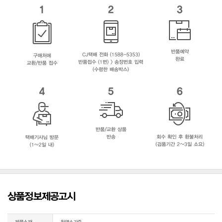
1
2
3
반품예약
CJ택배 전화 (1588-5353)
구매처에
완료
반품접수 (1번) > 송장번호 입력
교환/반품 접수
(수령한 배송박스)
4
5
6
반품/교환 상품
반송
회수 확인 후 환불처리
택배기사님 방문
(검품기간 2~3일 소요)
(1~2일 내)
상품정보제공고시
제품소재
천연소가죽