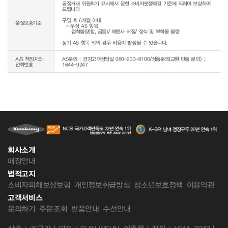
공정거래 위원회가 고시에서 정한 소비자분쟁해결 기준에 의하여 보상하여 
드립니다.

구입 후 6개월 이내

품질보증기준
  - 무상 AS 항목 

     접착불량(창, 굽등)/ 재봉사 터짐/ 장식 및 부착물 불량

상기 AS 항목 외의 경우 비용이 발생될 수 있습니다.
A/S 책임자와
AS문의 : 금강고객상담실 080-233-8100/상품문의(교환,반품 문의) :
전화번호
1644-9247
회사소개
매장안내
법적고지
소비자피해보상보험
개인정보취급방침
청소년보호정책
이용약관
고객서비스
문의하기
주문조회
반품안내
수선안내