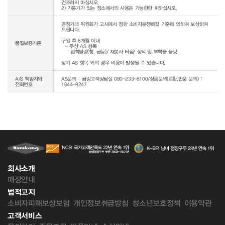
건조하지 마십시오.

2) 기름기가 있는 장소에서의 사용은 가능한한 피하십시오.
공정거래 위원회가 고시에서 정한 소비자분쟁해결 기준에 의하여 보상하여 
드립니다.

구입 후 6개월 이내

품질보증기준
  - 무상 AS 항목 

     접착불량(창, 굽등)/ 재봉사 터짐/ 장식 및 부착물 불량

상기 AS 항목 외의 경우 비용이 발생될 수 있습니다.
A/S 책임자와
AS문의 : 금강고객상담실 080-233-8100/상품문의(교환,반품 문의) :
전화번호
1644-9247
회사소개
매장안내
법적고지
소비자피해보상보험
개인정보취급방침
청소년보호정책
이용약관
고객서비스