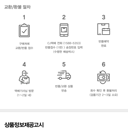
교환/환불 절차
1
2
3
반품예약
CJ택배 전화 (1588-5353)
구매처에
완료
반품접수 (1번) > 송장번호 입력
교환/반품 접수
(수령한 배송박스)
4
5
6
반품/교환 상품
반송
회수 확인 후 환불처리
택배기사님 방문
(검품기간 2~3일 소요)
(1~2일 내)
상품정보제공고시