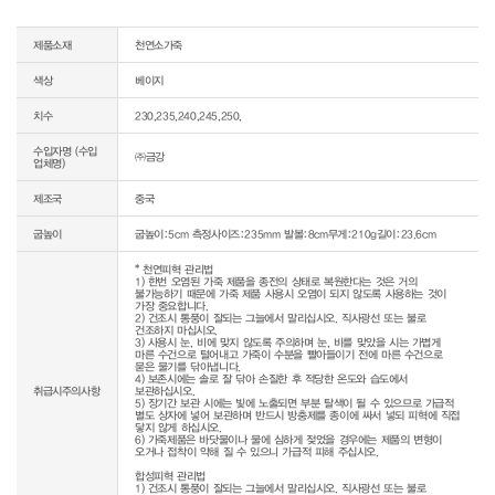
제품소재
천연소가죽
색상
베이지
치수
230,235,240,245,250,
수입자명 (수입
㈜금강
업체명)
제조국
중국
굽높이
굽높이:5cm 측정사이즈:235mm 발볼:8cm무게:210g길이:23.6cm
* 천연피혁 관리법

1) 한번 오염된 가죽 제품을 종전의 상태로 복원한다는 것은 거의 
불가능하기 때문에 가죽 제품 사용시 오염이 되지 않도록 사용하는 것이 
가장 중요합니다.

2) 건조시 통풍이 잘되는 그늘에서 말리십시오. 직사광선 또는 불로 
건조하지 마십시오.

3) 사용시 눈, 비에 맞지 않도록 주의하며 눈, 비를 맞았을 시는 가볍게 
마른 수건으로 털어내고 가죽이 수분을 빨아들이기 전에 마른 수건으로 
묻은 물기를 닦아냅니다.

4) 보존시에는 솔로 잘 닦아 손질한 후 적당한 온도와 습도에서 
취급시주의사항
보관하십시오.

5) 장기간 보관 시에는 빛에 노출되면 부분 탈색이 될 수 있으므로 가급적 
별도 상자에 넣어 보관하며 반드시 방충제를 종이에 싸서 넣되 피혁에 직접 
닿지 않게 하십시오.

6) 가죽제품은 바닷물이나 물에 심하게 젖었을 경우에는 제품의 변형이 
오거나 접착이 약해 질 수 있으니 가급적 피해 주십시오.

합성피혁 관리법

1) 건조시 통풍이 잘되는 그늘에서 말리십시오. 직사광선 또는 불로 