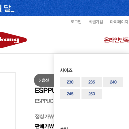
로그인
회원가입
마이페이지
온라인단독
사이즈
옵션
에스프렌도 여성 발레리나 플랫
230
235
240
ESPPUC4308WK4
245
250
ESPPUC4308WK4
정상가
₩ 198,000
판매가
₩ 99,000
50%