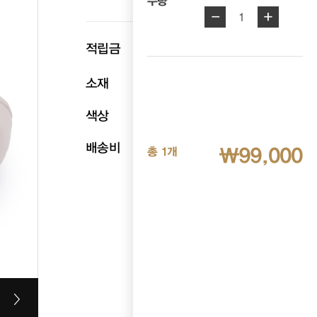
수량
-
+
1
p
적립금
4,950
소재
천연소가죽
색상
핑크
배송비
무료배송
₩99,000
총 1개