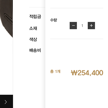
p
적립금
12,720
수량
-
+
1
소재
천연소가죽
색상
브라운
배송비
무료배송
₩254,400
총 1개