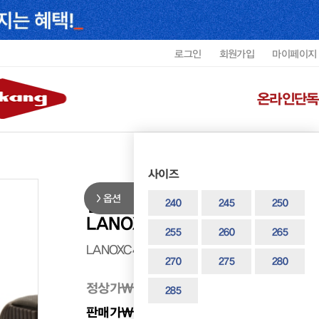
로그인
회원가입
마이페이지
온라인단독
사이즈
옵션
랜드로바 남성 광폭 고어텍스 정통
240
245
250
LANOXC4611MF3
255
260
265
LANOXC4611MF3
270
275
280
정상가
₩ 318,000
285
판매가
₩ 254,400
20%