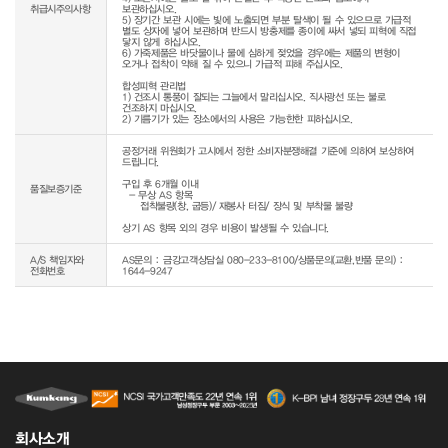
취급시주의사항
보관하십시오.

5) 장기간 보관 시에는 빛에 노출되면 부분 탈색이 될 수 있으므로 가급적 
별도 상자에 넣어 보관하며 반드시 방충제를 종이에 싸서 넣되 피혁에 직접 
닿지 않게 하십시오.

6) 가죽제품은 바닷물이나 물에 심하게 젖었을 경우에는 제품의 변형이 
오거나 접착이 약해 질 수 있으니 가급적 피해 주십시오.

합성피혁 관리법

1) 건조시 통풍이 잘되는 그늘에서 말리십시오. 직사광선 또는 불로 
건조하지 마십시오.

공정거래 위원회가 고시에서 정한 소비자분쟁해결 기준에 의하여 보상하여 
드립니다.

구입 후 6개월 이내

품질보증기준
  - 무상 AS 항목 

     접착불량(창, 굽등)/ 재봉사 터짐/ 장식 및 부착물 불량

상기 AS 항목 외의 경우 비용이 발생될 수 있습니다.
A/S 책임자와
AS문의 : 금강고객상담실 080-233-8100/상품문의(교환,반품 문의) :
전화번호
1644-9247
회사소개