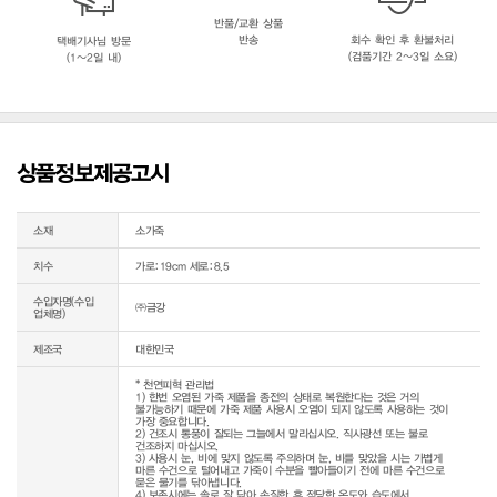
반품/교환 상품
반송
회수 확인 후 환불처리
택배기사님 방문
(검품기간 2~3일 소요)
(1~2일 내)
상품정보제공고시
소재
소가죽
치수
가로:19cm 세로:8.5
수입자명(수입
㈜금강
업체명)
제조국
대한민국
* 천연피혁 관리법

1) 한번 오염된 가죽 제품을 종전의 상태로 복원한다는 것은 거의 
불가능하기 때문에 가죽 제품 사용시 오염이 되지 않도록 사용하는 것이 
가장 중요합니다.

2) 건조시 통풍이 잘되는 그늘에서 말리십시오. 직사광선 또는 불로 
건조하지 마십시오.

3) 사용시 눈, 비에 맞지 않도록 주의하며 눈, 비를 맞았을 시는 가볍게 
마른 수건으로 털어내고 가죽이 수분을 빨아들이기 전에 마른 수건으로 
묻은 물기를 닦아냅니다.

4) 보존시에는 솔로 잘 닦아 손질한 후 적당한 온도와 습도에서 