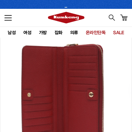
남성
여성
가방
잡화
의류
온라인단독
SALE