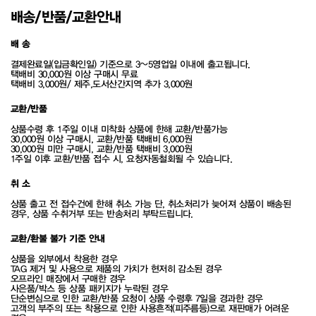
배송/반품/교환안내
배 송
결제완료일(입금확인일) 기준으로 3~5영업일 이내에 출고됩니다.
택배비 30,000원 이상 구매시 무료
택배비 3,000원/ 제주,도서산간지역 추가 3,000원
교환/반품
상품수령 후 1주일 이내 미착화 상품에 한해 교환/반품가능
30,000원 이상 구매시, 교환/반품 택배비 6,000원
30,000원 미만 구매시, 교환/반품 택배비 3,000원
1주일 이후 교환/반품 접수 시, 요청자동철회될 수 있습니다.
취 소
상품 출고 전 접수건에 한해 취소 가능 단, 취소처리가 늦어져 상품이 배송된
경우, 상품 수취거부 또는 반송처리 부탁드립니다.
교환/환불 불가 기준 안내
상품을 외부에서 착용한 경우
TAG 제거 및 사용으로 제품의 가치가 현저히 감소된 경우
오프라인 매장에서 구매한 경우
사은품/박스 등 상품 패키지가 누락된 경우
단순변심으로 인한 교환/반품 요청이 상품 수령후 7일을 경과한 경우
고객의 부주의 또는 착용으로 인한 사용흔적(피주름등)으로 재판매가 어려운