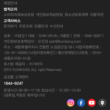
매장안내
법적고지
소비자피해보상보험
개인정보취급방침
청소년보호정책
이용약관
고객서비스
문의하기
주문조회
반품안내
수선안내
상호 : ㈜금강 | 대표 : SHIN KIEUN, 이종문 | 전화 : 1644-9247 |
개인정보보호책임자 : 오진성 jsoh@kumkang.com
주소 : 세종특별자치시 전동면 노장공단길 59 | 사업자등록번호 :
122-81-04585
[사업자정보확인]
| 통신판매업신고번호 : 2019-
세종조치원-0126
호스팅 제공자 : ㈜가비아
2013 KUMKANG ALL right Reserved.
금강몰 고객센터
1644-9247
운영시간 09:00~17:00 점심시간 : 12:00~13:00
(공휴일,주말은 휴무입니다)