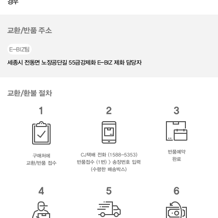
경우
교환/반품 주소
E-BIZ팀
세종시 전동면 노장공단길 55금강제화 E-BIZ 제화 담당자
교환/환불 절차
1
2
3
반품예약
CJ택배 전화 (1588-5353)
구매처에
완료
반품접수 (1번) > 송장번호 입력
교환/반품 접수
(수령한 배송박스)
4
5
6