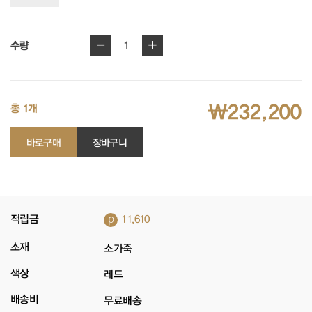
-
+
1
수량
₩232,200
총 1개
바로구매
장바구니
p
적립금
11,610
소재
소가죽
색상
레드
배송비
무료배송