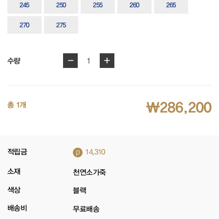
245
250
255
260
265
270
275
-
+
1
수량
₩286,200
총 1개
p
적립금
14,310
소재
천연소가죽
색상
블랙
배송비
무료배송