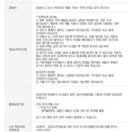
굽높이
굽높이:2.5cm 260SIZE 발볼:10cm 무게:393g 길이:28.5cm
* 천연피혁 관리법

1) 한번 오염된 가죽 제품을 종전의 상태로 복원한다는 것은 거의 
불가능하기 때문에 가죽 제품 사용시 오염이 되지 않도록 사용하는 것이 
가장 중요합니다.

2) 건조시 통풍이 잘되는 그늘에서 말리십시오. 직사광선 또는 불로 
건조하지 마십시오.

3) 사용시 눈, 비에 맞지 않도록 주의하며 눈, 비를 맞았을 시는 가볍게 
마른 수건으로 털어내고 가죽이 수분을 빨아들이기 전에 마른 수건으로 
묻은 물기를 닦아냅니다.

4) 보존시에는 솔로 잘 닦아 손질한 후 적당한 온도와 습도에서 
취급시주의사항
보관하십시오.

5) 장기간 보관 시에는 빛에 노출되면 부분 탈색이 될 수 있으므로 가급적 
별도 상자에 넣어 보관하며 반드시 방충제를 종이에 싸서 넣되 피혁에 직접 
닿지 않게 하십시오.

6) 가죽제품은 바닷물이나 물에 심하게 젖었을 경우에는 제품의 변형이 
오거나 접착이 약해 질 수 있으니 가급적 피해 주십시오.

합성피혁 관리법

1) 건조시 통풍이 잘되는 그늘에서 말리십시오. 직사광선 또는 불로 
건조하지 마십시오.

공정거래 위원회가 고시에서 정한 소비자분쟁해결 기준에 의하여 보상하여 
드립니다.

품질보증기준
구입 후 6개월 이내

  - 무상 AS 항목 

     접착불량(창, 굽등)/ 재봉사 터짐/ 장식 및 부착물 불량

상기 AS 항목 외의 경우 비용이 발생될 수 있습니다.
A/S 책임자와
AS문의 : 금강고객상담실 080-233-8100/상품문의(교환,반품 문의) :
전화번호
1644-9247