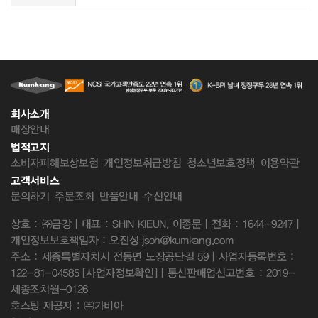
회사소개
매장안내
법적고지
소비자피해보상보험
개인정보취급방침
청소년보호정책
이용약관
고객서비스
문의하기
주문조회
반품안내
수선안내
상호 : ㈜금강 | 대표 : SHIN KIEUN, 이종문 | 전화 : 1644-9247 |
개인정보보호책임자 : 오진성 jsoh@kumkang.com
주소 : 세종특별자치시 전동면 노장공단길 59 | 사업자등록번호 :
122-81-04585
[사업자정보확인]
| 통신판매업신고번호 : 2019-
세종조치원-0126
호스팅 제공자 : ㈜가비아