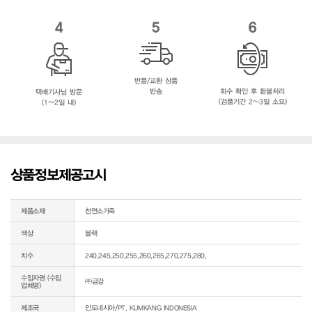
4
5
6
반품/교환 상품
반송
회수 확인 후 환불처리
택배기사님 방문
(검품기간 2~3일 소요)
(1~2일 내)
상품정보제공고시
제품소재
천연소가죽
색상
블랙
치수
240,245,250,255,260,265,270,275,280,
수입자명 (수입
㈜금강
업체명)
제조국
인도네시아/PT. KUMKANG INDONESIA