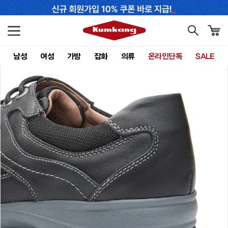
남성
여성
가방
잡화
의류
온라인단독
SALE