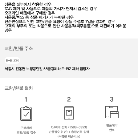
상품을 외부에서 착용한 경우
TAG 제거 및 사용으로 제품의 가치가 현저히 감소된 경우
오프라인 매장에서 구매한 경우
사은품/박스 등 상품 패키지가 누락된 경우
단순변심으로 인한 교환/반품 요청이 상품 수령후 7일을 경과한 경우
고객의 부주의 또는 착용으로 인한 사용흔적(피주름등)으로 재판매가 어려운
경우
교환/반품 주소
E-BIZ팀
세종시 전동면 노장공단길 55금강제화 E-BIZ 제화 담당자
교환/환불 절차
1
2
3
반품예약
CJ택배 전화 (1588-5353)
구매처에
완료
반품접수 (1번) > 송장번호 입력
교환/반품 접수
(수령한 배송박스)