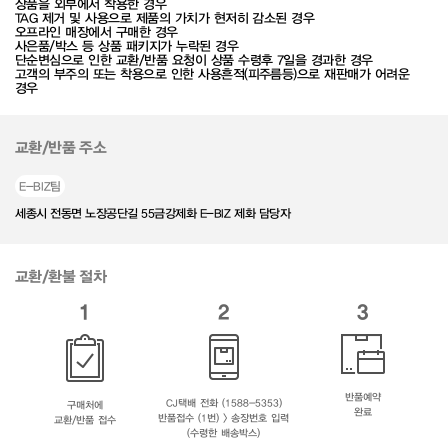
상품을 외부에서 착용한 경우
TAG 제거 및 사용으로 제품의 가치가 현저히 감소된 경우
오프라인 매장에서 구매한 경우
사은품/박스 등 상품 패키지가 누락된 경우
단순변심으로 인한 교환/반품 요청이 상품 수령후 7일을 경과한 경우
고객의 부주의 또는 착용으로 인한 사용흔적(피주름등)으로 재판매가 어려운
경우
교환/반품 주소
E-BIZ팀
세종시 전동면 노장공단길 55금강제화 E-BIZ 제화 담당자
교환/환불 절차
1
2
3
반품예약
CJ택배 전화 (1588-5353)
구매처에
완료
반품접수 (1번) > 송장번호 입력
교환/반품 접수
(수령한 배송박스)