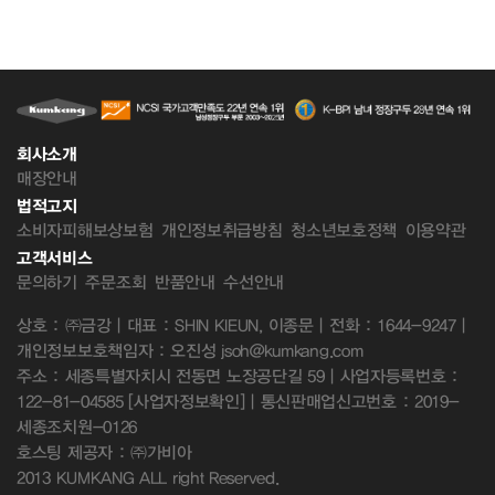
회사소개
매장안내
법적고지
소비자피해보상보험
개인정보취급방침
청소년보호정책
이용약관
고객서비스
문의하기
주문조회
반품안내
수선안내
상호 : ㈜금강 | 대표 : SHIN KIEUN, 이종문 | 전화 : 1644-9247 |
개인정보보호책임자 : 오진성 jsoh@kumkang.com
주소 : 세종특별자치시 전동면 노장공단길 59 | 사업자등록번호 :
122-81-04585
[사업자정보확인]
| 통신판매업신고번호 : 2019-
세종조치원-0126
호스팅 제공자 : ㈜가비아
2013 KUMKANG ALL right Reserved.