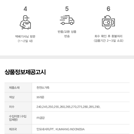
4
5
6
반품/교환 상품
반송
회수 확인 후 환불처리
택배기사님 방문
(검품기간 2~3일 소요)
(1~2일 내)
상품정보제공고시
제품소재
천연소가죽
색상
브라운
치수
240,245,250,255,260,265,270,275,280,285,290,
수입자명 (수입
㈜금강
업체명)
제조국
인도네시아/PT. KUMKANG INDONESIA