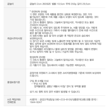
굽높이
굽높이:2cm 260SIZE 발볼:10.5cm 무게:350g 길이:29.5cm
* 천연피혁 관리법

1) 한번 오염된 가죽 제품을 종전의 상태로 복원한다는 것은 거의 
불가능하기 때문에 가죽 제품 사용시 오염이 되지 않도록 사용하는 것이 
가장 중요합니다.

2) 건조시 통풍이 잘되는 그늘에서 말리십시오. 직사광선 또는 불로 
건조하지 마십시오.

3) 사용시 눈, 비에 맞지 않도록 주의하며 눈, 비를 맞았을 시는 가볍게 
마른 수건으로 털어내고 가죽이 수분을 빨아들이기 전에 마른 수건으로 
묻은 물기를 닦아냅니다.

4) 보존시에는 솔로 잘 닦아 손질한 후 적당한 온도와 습도에서 
취급시주의사항
보관하십시오.

5) 장기간 보관 시에는 빛에 노출되면 부분 탈색이 될 수 있으므로 가급적 
별도 상자에 넣어 보관하며 반드시 방충제를 종이에 싸서 넣되 피혁에 직접 
닿지 않게 하십시오.

6) 가죽제품은 바닷물이나 물에 심하게 젖었을 경우에는 제품의 변형이 
오거나 접착이 약해 질 수 있으니 가급적 피해 주십시오.

합성피혁 관리법

1) 건조시 통풍이 잘되는 그늘에서 말리십시오. 직사광선 또는 불로 
건조하지 마십시오.

2) 기름기가 있는 장소에서의 사용은 가능한한 피하십시오.
공정거래 위원회가 고시에서 정한 소비자분쟁해결 기준에 의하여 보상하여 
드립니다.

구입 후 6개월 이내

품질보증기준
  - 무상 AS 항목 

     접착불량(창, 굽등)/ 재봉사 터짐/ 장식 및 부착물 불량

상기 AS 항목 외의 경우 비용이 발생될 수 있습니다.
A/S 책임자와
AS문의 : 금강고객상담실 080-233-8100/상품문의(교환,반품 문의) :
전화번호
1644-9247