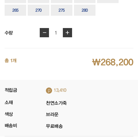
265
270
275
280
-
+
1
수량
₩268,200
총 1개
p
적립금
13,410
소재
천연소가죽
색상
브라운
배송비
무료배송