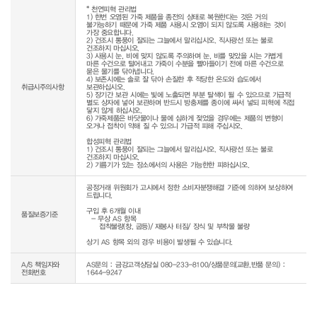
* 천연피혁 관리법

1) 한번 오염된 가죽 제품을 종전의 상태로 복원한다는 것은 거의 
불가능하기 때문에 가죽 제품 사용시 오염이 되지 않도록 사용하는 것이 
가장 중요합니다.

2) 건조시 통풍이 잘되는 그늘에서 말리십시오. 직사광선 또는 불로 
건조하지 마십시오.

3) 사용시 눈, 비에 맞지 않도록 주의하며 눈, 비를 맞았을 시는 가볍게 
마른 수건으로 털어내고 가죽이 수분을 빨아들이기 전에 마른 수건으로 
묻은 물기를 닦아냅니다.

4) 보존시에는 솔로 잘 닦아 손질한 후 적당한 온도와 습도에서 
취급시주의사항
보관하십시오.

5) 장기간 보관 시에는 빛에 노출되면 부분 탈색이 될 수 있으므로 가급적 
별도 상자에 넣어 보관하며 반드시 방충제를 종이에 싸서 넣되 피혁에 직접 
닿지 않게 하십시오.

6) 가죽제품은 바닷물이나 물에 심하게 젖었을 경우에는 제품의 변형이 
오거나 접착이 약해 질 수 있으니 가급적 피해 주십시오.

합성피혁 관리법

1) 건조시 통풍이 잘되는 그늘에서 말리십시오. 직사광선 또는 불로 
건조하지 마십시오.

2) 기름기가 있는 장소에서의 사용은 가능한한 피하십시오.
공정거래 위원회가 고시에서 정한 소비자분쟁해결 기준에 의하여 보상하여 
드립니다.

구입 후 6개월 이내

품질보증기준
  - 무상 AS 항목 

     접착불량(창, 굽등)/ 재봉사 터짐/ 장식 및 부착물 불량

상기 AS 항목 외의 경우 비용이 발생될 수 있습니다.
A/S 책임자와
AS문의 : 금강고객상담실 080-233-8100/상품문의(교환,반품 문의) :
전화번호
1644-9247