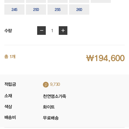
245
250
255
260
-
+
1
수량
₩194,600
총 1개
p
적립금
9,730
소재
천연염소가죽
색상
화이트
배송비
무료배송