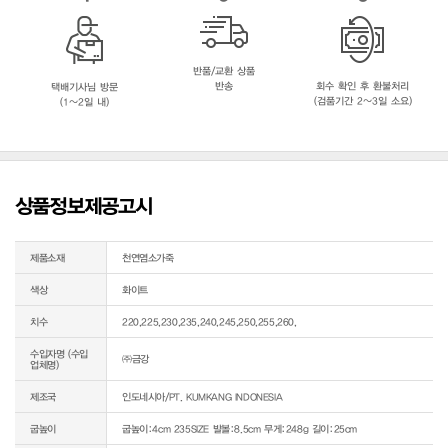
반품/교환 상품
반송
회수 확인 후 환불처리
택배기사님 방문
(검품기간 2~3일 소요)
(1~2일 내)
상품정보제공고시
제품소재
천연염소가죽
색상
화이트
치수
220,225,230,235,240,245,250,255,260,
수입자명 (수입
㈜금강
업체명)
제조국
인도네시아/PT. KUMKANG INDONESIA
굽높이
굽높이:4cm 235SIZE 발볼:8.5cm 무게:248g 길이:25cm