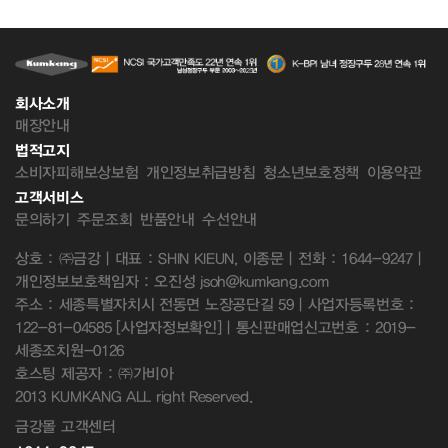
회사소개
매장안내
법적고지
소비자피해보상보험
개인정보취급방침
청소년보호정책
이용약관
고객서비스
문의하기
주문조회
반품안내
수선안내
상호 : ㈜금강 | 대표 : SHIN KIEUN, 이종문 | 전화 : 1644-9247 |
개인정보보호책임자 : 오진성 jsoh@kumkang.com
주소 : 세종특별자치시 전동면 노장공단길 59 | 사업자등록번호 :
122-81-04585
[사업자정보확인]
| 통신판매업신고번호 : 2019-
세종조치원-0126
호스팅 제공자 : ㈜가비아
2013 KUMKANG ALL right Reserved.
금강몰 고객센터