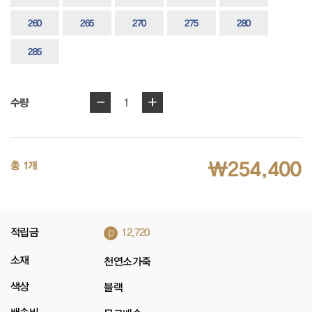
260
265
270
275
280
285
-
+
1
수량
₩254,400
총 1개
p
적립금
12,720
소재
천연소가죽
색상
블랙