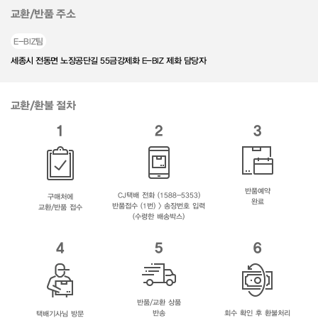
교환/반품 주소
E-BIZ팀
세종시 전동면 노장공단길 55금강제화 E-BIZ 제화 담당자
교환/환불 절차
1
2
3
반품예약
CJ택배 전화 (1588-5353)
구매처에
완료
반품접수 (1번) > 송장번호 입력
교환/반품 접수
(수령한 배송박스)
4
5
6
반품/교환 상품
반송
회수 확인 후 환불처리
택배기사님 방문