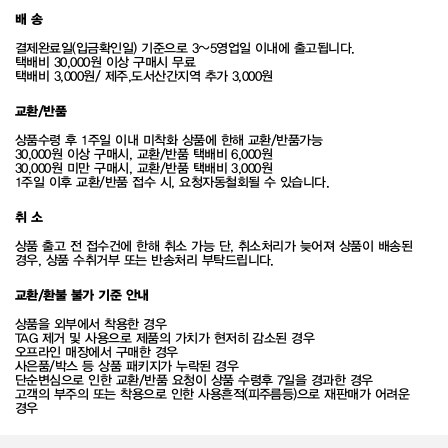
배 송
결제완료일(입금확인일) 기준으로 3~5영업일 이내에 출고됩니다.
택배비 30,000원 이상 구매시 무료
택배비 3,000원/ 제주,도서산간지역 추가 3,000원
교환/반품
상품수령 후 1주일 이내 미착화 상품에 한해 교환/반품가능
30,000원 이상 구매시, 교환/반품 택배비 6,000원
30,000원 미만 구매시, 교환/반품 택배비 3,000원
1주일 이후 교환/반품 접수 시, 요청자동철회될 수 있습니다.
취 소
상품 출고 전 접수건에 한해 취소 가능 단, 취소처리가 늦어져 상품이 배송된
경우, 상품 수취거부 또는 반송처리 부탁드립니다.
교환/환불 불가 기준 안내
상품을 외부에서 착용한 경우
TAG 제거 및 사용으로 제품의 가치가 현저히 감소된 경우
오프라인 매장에서 구매한 경우
사은품/박스 등 상품 패키지가 누락된 경우
단순변심으로 인한 교환/반품 요청이 상품 수령후 7일을 경과한 경우
고객의 부주의 또는 착용으로 인한 사용흔적(피주름등)으로 재판매가 어려운
경우