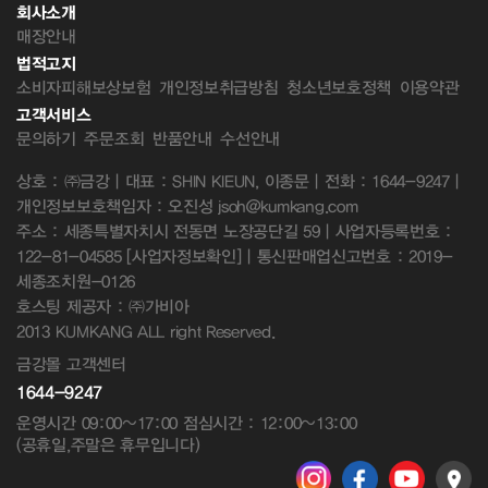
회사소개
매장안내
법적고지
소비자피해보상보험
개인정보취급방침
청소년보호정책
이용약관
고객서비스
문의하기
주문조회
반품안내
수선안내
상호 : ㈜금강 | 대표 : SHIN KIEUN, 이종문 | 전화 : 1644-9247 |
개인정보보호책임자 : 오진성 jsoh@kumkang.com
주소 : 세종특별자치시 전동면 노장공단길 59 | 사업자등록번호 :
122-81-04585
[사업자정보확인]
| 통신판매업신고번호 : 2019-
세종조치원-0126
호스팅 제공자 : ㈜가비아
2013 KUMKANG ALL right Reserved.
금강몰 고객센터
1644-9247
운영시간 09:00~17:00 점심시간 : 12:00~13:00
(공휴일,주말은 휴무입니다)