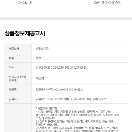
(검품기간 2~3일 소요)
(1~2일 내)
상품정보제공고시
제품소재
천연소가죽
색상
블랙
치수
240,245,250,255,260,265,270,275,280,
수입자명 (수입
㈜금강
업체명)
제조국
인도네시아/PT. KUMKANG INDONESIA
굽높이
굽높이:3.5cm 260mm 발볼:11cm 무게:316g 길이:30cm
* 천연피혁 관리법

1) 한번 오염된 가죽 제품을 종전의 상태로 복원한다는 것은 거의 
불가능하기 때문에 가죽 제품 사용시 오염이 되지 않도록 사용하는 것이 
가장 중요합니다.

2) 건조시 통풍이 잘되는 그늘에서 말리십시오. 직사광선 또는 불로 
건조하지 마십시오.

3) 사용시 눈, 비에 맞지 않도록 주의하며 눈, 비를 맞았을 시는 가볍게 
마른 수건으로 털어내고 가죽이 수분을 빨아들이기 전에 마른 수건으로 