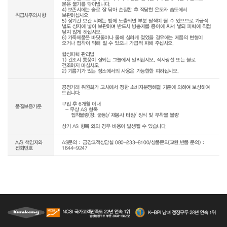
묻은 물기를 닦아냅니다.

4) 보존시에는 솔로 잘 닦아 손질한 후 적당한 온도와 습도에서 
취급시주의사항
보관하십시오.

5) 장기간 보관 시에는 빛에 노출되면 부분 탈색이 될 수 있으므로 가급적 
별도 상자에 넣어 보관하며 반드시 방충제를 종이에 싸서 넣되 피혁에 직접 
닿지 않게 하십시오.

6) 가죽제품은 바닷물이나 물에 심하게 젖었을 경우에는 제품의 변형이 
오거나 접착이 약해 질 수 있으니 가급적 피해 주십시오.

합성피혁 관리법

1) 건조시 통풍이 잘되는 그늘에서 말리십시오. 직사광선 또는 불로 
건조하지 마십시오.

2) 기름기가 있는 장소에서의 사용은 가능한한 피하십시오.
공정거래 위원회가 고시에서 정한 소비자분쟁해결 기준에 의하여 보상하여 
드립니다.

구입 후 6개월 이내

품질보증기준
  - 무상 AS 항목 

     접착불량(창, 굽등)/ 재봉사 터짐/ 장식 및 부착물 불량

상기 AS 항목 외의 경우 비용이 발생될 수 있습니다.
A/S 책임자와
AS문의 : 금강고객상담실 080-233-8100/상품문의(교환,반품 문의) :
전화번호
1644-9247