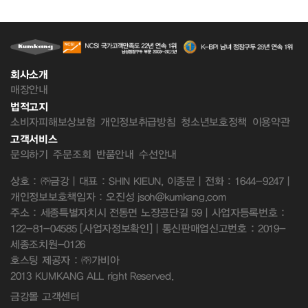
회사소개
매장안내
법적고지
소비자피해보상보험
개인정보취급방침
청소년보호정책
이용약관
고객서비스
문의하기
주문조회
반품안내
수선안내
상호 : ㈜금강 | 대표 : SHIN KIEUN, 이종문 | 전화 : 1644-9247 |
개인정보보호책임자 : 오진성 jsoh@kumkang.com
주소 : 세종특별자치시 전동면 노장공단길 59 | 사업자등록번호 :
122-81-04585
[사업자정보확인]
| 통신판매업신고번호 : 2019-
세종조치원-0126
호스팅 제공자 : ㈜가비아
2013 KUMKANG ALL right Reserved.
금강몰 고객센터