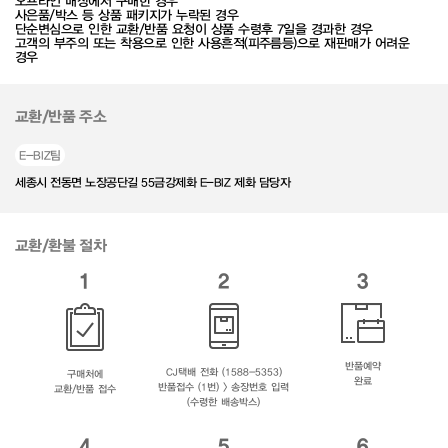
오프라인 매장에서 구매한 경우
사은품/박스 등 상품 패키지가 누락된 경우
단순변심으로 인한 교환/반품 요청이 상품 수령후 7일을 경과한 경우
고객의 부주의 또는 착용으로 인한 사용흔적(피주름등)으로 재판매가 어려운
경우
교환/반품 주소
E-BIZ팀
세종시 전동면 노장공단길 55금강제화 E-BIZ 제화 담당자
교환/환불 절차
1
2
3
반품예약
CJ택배 전화 (1588-5353)
구매처에
완료
반품접수 (1번) > 송장번호 입력
교환/반품 접수
(수령한 배송박스)
4
5
6