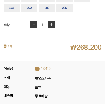
265
270
280
285
-
+
1
수량
₩268,200
총 1개
p
적립금
13,410
소재
천연소가죽
색상
블랙
배송비
무료배송