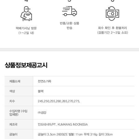
반품/교환 상품
반송
회수 확인 후 환불처리
택배기사님 방문
(검품기간 2~3일 소요)
(1~2일 내)
상품정보제공고시
제품소재
천연소가죽
색상
블랙
치수
245,250,255,260,265,270,275,
수입자명 (수입
㈜금강
업체명)
제조국
인도네시아/PT. KUMKANG INDONESIA
굽높이
굽높이:3.5cm 260SIZE 발볼:11cm 무게:316g 길이:30cm