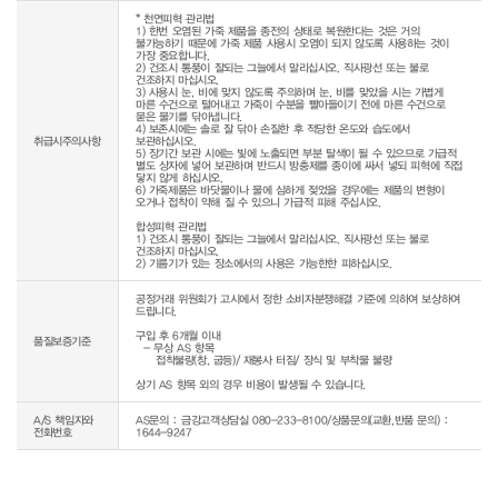
* 천연피혁 관리법

1) 한번 오염된 가죽 제품을 종전의 상태로 복원한다는 것은 거의 
불가능하기 때문에 가죽 제품 사용시 오염이 되지 않도록 사용하는 것이 
가장 중요합니다.

2) 건조시 통풍이 잘되는 그늘에서 말리십시오. 직사광선 또는 불로 
건조하지 마십시오.

3) 사용시 눈, 비에 맞지 않도록 주의하며 눈, 비를 맞았을 시는 가볍게 
마른 수건으로 털어내고 가죽이 수분을 빨아들이기 전에 마른 수건으로 
묻은 물기를 닦아냅니다.

4) 보존시에는 솔로 잘 닦아 손질한 후 적당한 온도와 습도에서 
취급시주의사항
보관하십시오.

5) 장기간 보관 시에는 빛에 노출되면 부분 탈색이 될 수 있으므로 가급적 
별도 상자에 넣어 보관하며 반드시 방충제를 종이에 싸서 넣되 피혁에 직접 
닿지 않게 하십시오.

6) 가죽제품은 바닷물이나 물에 심하게 젖었을 경우에는 제품의 변형이 
오거나 접착이 약해 질 수 있으니 가급적 피해 주십시오.

합성피혁 관리법

1) 건조시 통풍이 잘되는 그늘에서 말리십시오. 직사광선 또는 불로 
건조하지 마십시오.

2) 기름기가 있는 장소에서의 사용은 가능한한 피하십시오.
공정거래 위원회가 고시에서 정한 소비자분쟁해결 기준에 의하여 보상하여 
드립니다.

구입 후 6개월 이내

품질보증기준
  - 무상 AS 항목 

     접착불량(창, 굽등)/ 재봉사 터짐/ 장식 및 부착물 불량

상기 AS 항목 외의 경우 비용이 발생될 수 있습니다.
A/S 책임자와
AS문의 : 금강고객상담실 080-233-8100/상품문의(교환,반품 문의) :
전화번호
1644-9247