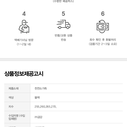
(수령한 배송박스)
4
5
6
반품/교환 상품
반송
회수 확인 후 환불처리
택배기사님 방문
(검품기간 2~3일 소요)
(1~2일 내)
상품정보제공고시
제품소재
천연소가죽
색상
블랙
치수
255,260,265,270,
수입자명 (수입
㈜금강
업체명)