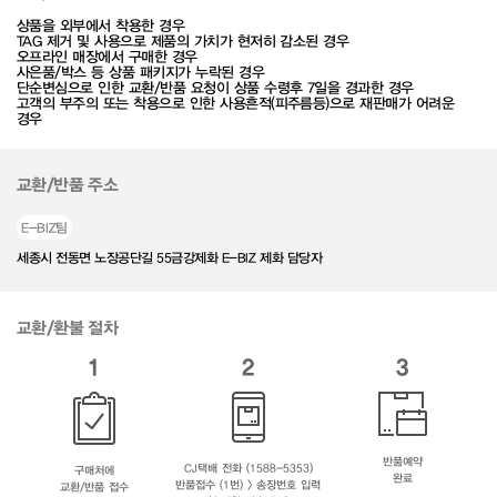
상품을 외부에서 착용한 경우
TAG 제거 및 사용으로 제품의 가치가 현저히 감소된 경우
오프라인 매장에서 구매한 경우
사은품/박스 등 상품 패키지가 누락된 경우
단순변심으로 인한 교환/반품 요청이 상품 수령후 7일을 경과한 경우
고객의 부주의 또는 착용으로 인한 사용흔적(피주름등)으로 재판매가 어려운
경우
교환/반품 주소
E-BIZ팀
세종시 전동면 노장공단길 55금강제화 E-BIZ 제화 담당자
교환/환불 절차
1
2
3
반품예약
CJ택배 전화 (1588-5353)
구매처에
완료
반품접수 (1번) > 송장번호 입력
교환/반품 접수