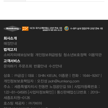
회사소개
매장안내
법적고지
소비자피해보상보험
개인정보취급방침
청소년보호정책
이용약관
고객서비스
문의하기
주문조회
반품안내
수선안내
상호 : ㈜금강 | 대표 : SHIN KIEUN, 이종문 | 전화 : 1644-9247 |
개인정보보호책임자 : 오진성 jsoh@kumkang.com
주소 : 세종특별자치시 전동면 노장공단길 59 | 사업자등록번호 :
122-81-04585
[사업자정보확인]
| 통신판매업신고번호 : 2019-
세종조치원-0126
호스팅 제공자 : ㈜가비아