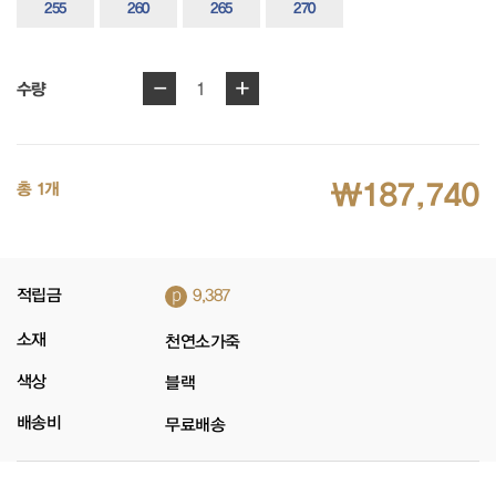
255
260
265
270
-
+
1
수량
₩187,740
총 1개
p
적립금
9,387
소재
천연소가죽
색상
블랙
배송비
무료배송