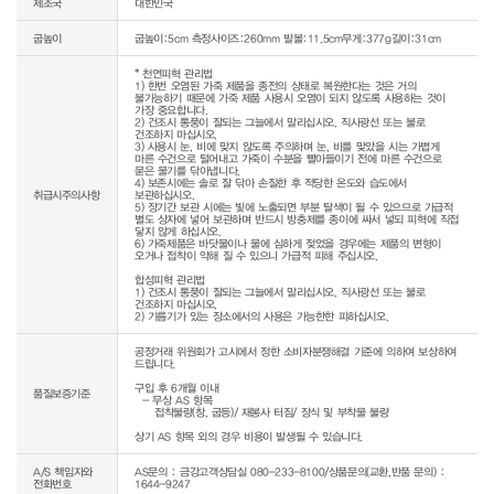
제조국
대한민국
굽높이
굽높이:5cm 측정사이즈:260mm 발볼:11.5cm무게:377g길이:31cm
* 천연피혁 관리법

1) 한번 오염된 가죽 제품을 종전의 상태로 복원한다는 것은 거의 
불가능하기 때문에 가죽 제품 사용시 오염이 되지 않도록 사용하는 것이 
가장 중요합니다.

2) 건조시 통풍이 잘되는 그늘에서 말리십시오. 직사광선 또는 불로 
건조하지 마십시오.

3) 사용시 눈, 비에 맞지 않도록 주의하며 눈, 비를 맞았을 시는 가볍게 
마른 수건으로 털어내고 가죽이 수분을 빨아들이기 전에 마른 수건으로 
묻은 물기를 닦아냅니다.

4) 보존시에는 솔로 잘 닦아 손질한 후 적당한 온도와 습도에서 
취급시주의사항
보관하십시오.

5) 장기간 보관 시에는 빛에 노출되면 부분 탈색이 될 수 있으므로 가급적 
별도 상자에 넣어 보관하며 반드시 방충제를 종이에 싸서 넣되 피혁에 직접 
닿지 않게 하십시오.

6) 가죽제품은 바닷물이나 물에 심하게 젖었을 경우에는 제품의 변형이 
오거나 접착이 약해 질 수 있으니 가급적 피해 주십시오.

합성피혁 관리법

1) 건조시 통풍이 잘되는 그늘에서 말리십시오. 직사광선 또는 불로 
건조하지 마십시오.

공정거래 위원회가 고시에서 정한 소비자분쟁해결 기준에 의하여 보상하여 
드립니다.

구입 후 6개월 이내

품질보증기준
  - 무상 AS 항목 

     접착불량(창, 굽등)/ 재봉사 터짐/ 장식 및 부착물 불량

상기 AS 항목 외의 경우 비용이 발생될 수 있습니다.
A/S 책임자와
AS문의 : 금강고객상담실 080-233-8100/상품문의(교환,반품 문의) :
전화번호
1644-9247