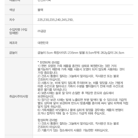
색상
블랙
치수
225,230,235,240,245,250,
수입자명 (수입
㈜금강
업체명)
제조국
대한민국
굽높이
굽높이:5cm 측정사이즈:235mm 발볼:8.5cm무게:262g길이:24.5cm
* 천연피혁 관리법

1) 한번 오염된 가죽 제품을 종전의 상태로 복원한다는 것은 거의 
불가능하기 때문에 가죽 제품 사용시 오염이 되지 않도록 사용하는 것이 
가장 중요합니다.

2) 건조시 통풍이 잘되는 그늘에서 말리십시오. 직사광선 또는 불로 
건조하지 마십시오.

3) 사용시 눈, 비에 맞지 않도록 주의하며 눈, 비를 맞았을 시는 가볍게 
마른 수건으로 털어내고 가죽이 수분을 빨아들이기 전에 마른 수건으로 
묻은 물기를 닦아냅니다.

4) 보존시에는 솔로 잘 닦아 손질한 후 적당한 온도와 습도에서 
취급시주의사항
보관하십시오.

5) 장기간 보관 시에는 빛에 노출되면 부분 탈색이 될 수 있으므로 가급적 
별도 상자에 넣어 보관하며 반드시 방충제를 종이에 싸서 넣되 피혁에 직접 
닿지 않게 하십시오.

6) 가죽제품은 바닷물이나 물에 심하게 젖었을 경우에는 제품의 변형이 
오거나 접착이 약해 질 수 있으니 가급적 피해 주십시오.

합성피혁 관리법

1) 건조시 통풍이 잘되는 그늘에서 말리십시오. 직사광선 또는 불로 
건조하지 마십시오.
