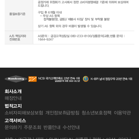
공정거래 위원회가 고시에서 정한 소비자분쟁해결 기준에 의하여 보상하여 
드립니다.

구입 후 6개월 이내

품질보증기준
  - 무상 AS 항목 

     접착불량(창, 굽등)/ 재봉사 터짐/ 장식 및 부착물 불량

상기 AS 항목 외의 경우 비용이 발생될 수 있습니다.
A/S 책임자와
AS문의 : 금강고객상담실 080-233-8100/상품문의(교환,반품 문의) :
전화번호
1644-9247
회사소개
매장안내
법적고지
소비자피해보상보험
개인정보취급방침
청소년보호정책
이용약관
고객서비스
문의하기
주문조회
반품안내
수선안내