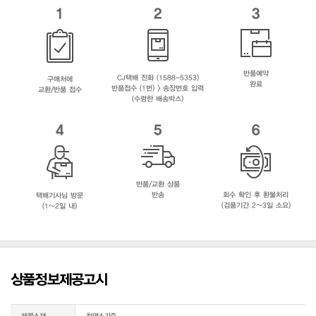
1
2
3
반품예약
CJ택배 전화 (1588-5353)
구매처에
완료
반품접수 (1번) > 송장번호 입력
교환/반품 접수
(수령한 배송박스)
4
5
6
반품/교환 상품
반송
회수 확인 후 환불처리
택배기사님 방문
(검품기간 2~3일 소요)
(1~2일 내)
상품정보제공고시
제품소재
천연소가죽