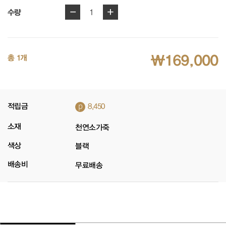
-
+
1
수량
₩169,000
총 1개
p
적립금
8,450
소재
천연소가죽
색상
블랙
배송비
무료배송