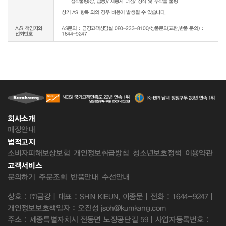
     접착불량(창, 굽등)/ 재봉사 터짐/ 장식 및 부착물 불량

상기 AS 항목 외의 경우 비용이 발생될 수 있습니다.
A/S 책임자와
AS문의 : 금강고객상담실 080-233-8100/상품문의(교환,반품 문의) :
전화번호
1644-9247
회사소개
매장안내
법적고지
소비자피해보상보험
개인정보취급방침
청소년보호정책
이용약관
고객서비스
문의하기
주문조회
반품안내
수선안내
상호 : ㈜금강 | 대표 : SHIN KIEUN, 이종문 | 전화 : 1644-9247 |
개인정보보호책임자 : 오진성 jsoh@kumkang.com
주소 : 세종특별자치시 전동면 노장공단길 59 | 사업자등록번호 :