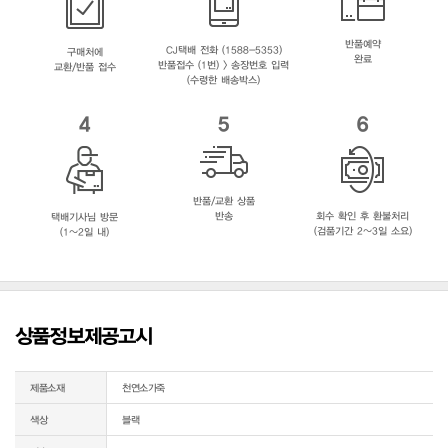
반품예약
CJ택배 전화 (1588-5353)
구매처에
완료
반품접수 (1번) > 송장번호 입력
교환/반품 접수
(수령한 배송박스)
4
5
6
반품/교환 상품
반송
회수 확인 후 환불처리
택배기사님 방문
(검품기간 2~3일 소요)
(1~2일 내)
상품정보제공고시
제품소재
천연소가죽
색상
블랙