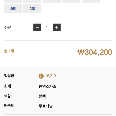
265
270
-
+
1
수량
₩304,200
총 1개
p
적립금
15,210
소재
천연소가죽
색상
블랙
배송비
무료배송