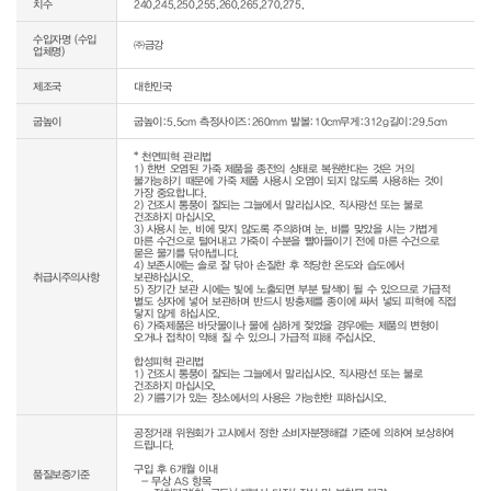
치수
240,245,250,255,260,265,270,275,
수입자명 (수입
㈜금강
업체명)
제조국
대한민국
굽높이
굽높이:5.5cm 측정사이즈:260mm 발볼:10cm무게:312g길이:29.5cm
* 천연피혁 관리법

1) 한번 오염된 가죽 제품을 종전의 상태로 복원한다는 것은 거의 
불가능하기 때문에 가죽 제품 사용시 오염이 되지 않도록 사용하는 것이 
가장 중요합니다.

2) 건조시 통풍이 잘되는 그늘에서 말리십시오. 직사광선 또는 불로 
건조하지 마십시오.

3) 사용시 눈, 비에 맞지 않도록 주의하며 눈, 비를 맞았을 시는 가볍게 
마른 수건으로 털어내고 가죽이 수분을 빨아들이기 전에 마른 수건으로 
묻은 물기를 닦아냅니다.

4) 보존시에는 솔로 잘 닦아 손질한 후 적당한 온도와 습도에서 
취급시주의사항
보관하십시오.

5) 장기간 보관 시에는 빛에 노출되면 부분 탈색이 될 수 있으므로 가급적 
별도 상자에 넣어 보관하며 반드시 방충제를 종이에 싸서 넣되 피혁에 직접 
닿지 않게 하십시오.

6) 가죽제품은 바닷물이나 물에 심하게 젖었을 경우에는 제품의 변형이 
오거나 접착이 약해 질 수 있으니 가급적 피해 주십시오.

합성피혁 관리법

1) 건조시 통풍이 잘되는 그늘에서 말리십시오. 직사광선 또는 불로 
건조하지 마십시오.

공정거래 위원회가 고시에서 정한 소비자분쟁해결 기준에 의하여 보상하여 
드립니다.

구입 후 6개월 이내

품질보증기준
  - 무상 AS 항목 
