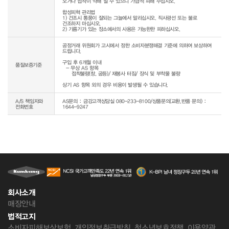
오거나 접착이 약해 질 수 있으니 가급적 피해 주십시오.

합성피혁 관리법

1) 건조시 통풍이 잘되는 그늘에서 말리십시오. 직사광선 또는 불로 
건조하지 마십시오.

공정거래 위원회가 고시에서 정한 소비자분쟁해결 기준에 의하여 보상하여 
드립니다.

구입 후 6개월 이내

품질보증기준
  - 무상 AS 항목 

     접착불량(창, 굽등)/ 재봉사 터짐/ 장식 및 부착물 불량

상기 AS 항목 외의 경우 비용이 발생될 수 있습니다.
A/S 책임자와
AS문의 : 금강고객상담실 080-233-8100/상품문의(교환,반품 문의) :
전화번호
1644-9247
회사소개
매장안내
법적고지
소비자피해보상보험
개인정보취급방침
청소년보호정책
이용약관