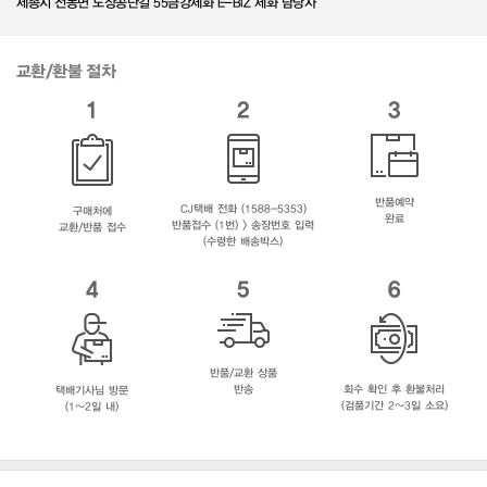
세종시 전동면 노장공단길 55금강제화 E-BIZ 제화 담당자
교환/환불 절차
1
2
3
반품예약
CJ택배 전화 (1588-5353)
구매처에
완료
반품접수 (1번) > 송장번호 입력
교환/반품 접수
(수령한 배송박스)
4
5
6
반품/교환 상품
반송
회수 확인 후 환불처리
택배기사님 방문
(검품기간 2~3일 소요)
(1~2일 내)