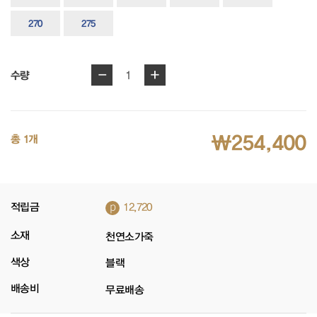
270
275
-
+
1
수량
₩254,400
총 1개
p
적립금
12,720
소재
천연소가죽
색상
블랙
배송비
무료배송