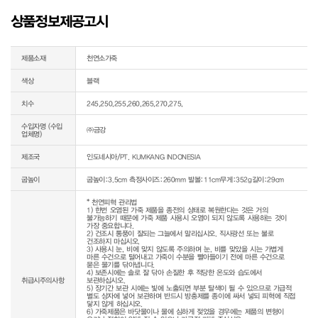
상품정보제공고시
제품소재
천연소가죽
색상
블랙
치수
245,250,255,260,265,270,275,
수입자명 (수입
㈜금강
업체명)
제조국
인도네시아/PT. KUMKANG INDONESIA
굽높이
굽높이:3.5cm 측정사이즈:260mm 발볼:11cm무게:352g길이:29cm
* 천연피혁 관리법

1) 한번 오염된 가죽 제품을 종전의 상태로 복원한다는 것은 거의 
불가능하기 때문에 가죽 제품 사용시 오염이 되지 않도록 사용하는 것이 
가장 중요합니다.

2) 건조시 통풍이 잘되는 그늘에서 말리십시오. 직사광선 또는 불로 
건조하지 마십시오.

3) 사용시 눈, 비에 맞지 않도록 주의하며 눈, 비를 맞았을 시는 가볍게 
마른 수건으로 털어내고 가죽이 수분을 빨아들이기 전에 마른 수건으로 
묻은 물기를 닦아냅니다.

4) 보존시에는 솔로 잘 닦아 손질한 후 적당한 온도와 습도에서 
취급시주의사항
보관하십시오.

5) 장기간 보관 시에는 빛에 노출되면 부분 탈색이 될 수 있으므로 가급적 
별도 상자에 넣어 보관하며 반드시 방충제를 종이에 싸서 넣되 피혁에 직접 
닿지 않게 하십시오.

6) 가죽제품은 바닷물이나 물에 심하게 젖었을 경우에는 제품의 변형이 