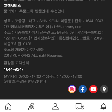
고객서비스
문의하기
주문조회
반품안내
수선안내
상호 : ㈜금강 | 대표 : SHIN KIEUN, 이종문 | 전화 : 1644-9247 |
개인정보보호책임자 : 오진성 jsoh@kumkang.com
주소 : 세종특별자치시 전동면 노장공단길 59 | 사업자등록번호 :
122-81-04585
[사업자정보확인]
| 통신판매업신고번호 : 2019-
세종조치원-0126
호스팅 제공자 : ㈜가비아
2013 KUMKANG ALL right Reserved.
금강몰 고객센터
1644-9247
운영시간 09:00~17:00 점심시간 : 12:00~13:00
(공휴일,주말은 휴무입니다)