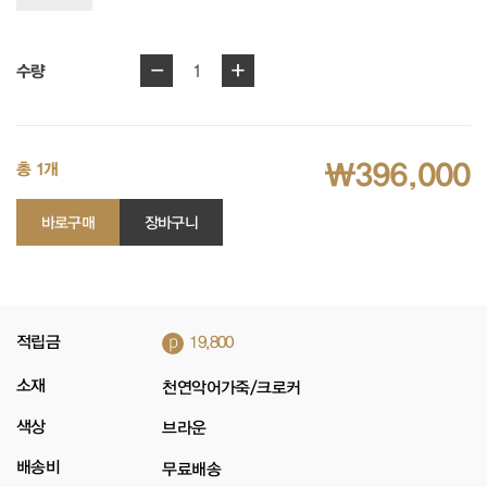
-
+
1
수량
₩396,000
총 1개
바로구매
장바구니
p
적립금
19,800
소재
천연악어가죽/크로커
색상
브라운
배송비
무료배송