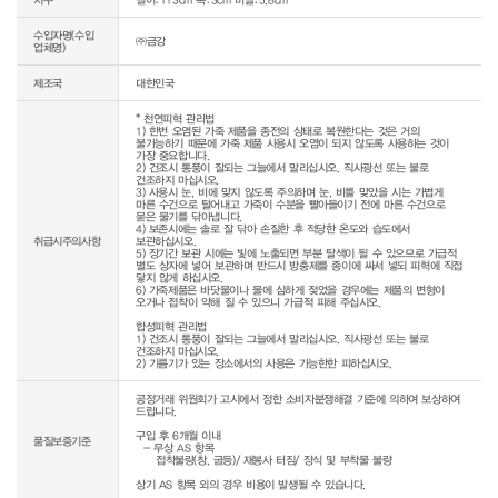
수입자명(수입
㈜금강
업체명)
제조국
대한민국
* 천연피혁 관리법

1) 한번 오염된 가죽 제품을 종전의 상태로 복원한다는 것은 거의 
불가능하기 때문에 가죽 제품 사용시 오염이 되지 않도록 사용하는 것이 
가장 중요합니다.

2) 건조시 통풍이 잘되는 그늘에서 말리십시오. 직사광선 또는 불로 
건조하지 마십시오.

3) 사용시 눈, 비에 맞지 않도록 주의하며 눈, 비를 맞았을 시는 가볍게 
마른 수건으로 털어내고 가죽이 수분을 빨아들이기 전에 마른 수건으로 
묻은 물기를 닦아냅니다.

4) 보존시에는 솔로 잘 닦아 손질한 후 적당한 온도와 습도에서 
취급시주의사항
보관하십시오.

5) 장기간 보관 시에는 빛에 노출되면 부분 탈색이 될 수 있으므로 가급적 
별도 상자에 넣어 보관하며 반드시 방충제를 종이에 싸서 넣되 피혁에 직접 
닿지 않게 하십시오.

6) 가죽제품은 바닷물이나 물에 심하게 젖었을 경우에는 제품의 변형이 
오거나 접착이 약해 질 수 있으니 가급적 피해 주십시오.

합성피혁 관리법

1) 건조시 통풍이 잘되는 그늘에서 말리십시오. 직사광선 또는 불로 
건조하지 마십시오.

2) 기름기가 있는 장소에서의 사용은 가능한한 피하십시오.
공정거래 위원회가 고시에서 정한 소비자분쟁해결 기준에 의하여 보상하여 
드립니다.

구입 후 6개월 이내

품질보증기준
  - 무상 AS 항목 

     접착불량(창, 굽등)/ 재봉사 터짐/ 장식 및 부착물 불량

상기 AS 항목 외의 경우 비용이 발생될 수 있습니다.