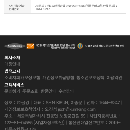
A/S 책임자와
AS문의 : 금강고객상담실 080-233-8100/상품문의(교환,반품 문의) :
전화번호
1644-9247
회사소개
매장안내
법적고지
소비자피해보상보험
개인정보취급방침
청소년보호정책
이용약관
고객서비스
문의하기
주문조회
반품안내
수선안내
상호 : ㈜금강 | 대표 : SHIN KIEUN, 이종문 | 전화 : 1644-9247 |
개인정보보호책임자 : 오진성 jsoh@kumkang.com
주소 : 세종특별자치시 전동면 노장공단길 59 | 사업자등록번호 :
122-81-04585
[사업자정보확인]
| 통신판매업신고번호 : 2019-
세종조치원-0126