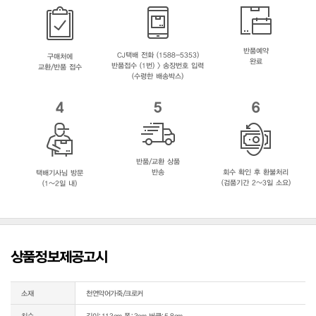
반품예약
CJ택배 전화 (1588-5353)
구매처에
완료
반품접수 (1번) > 송장번호 입력
교환/반품 접수
(수령한 배송박스)
4
5
6
반품/교환 상품
반송
회수 확인 후 환불처리
택배기사님 방문
(검품기간 2~3일 소요)
(1~2일 내)
상품정보제공고시
소재
천연악어가죽/크로커
치수
길이:113cm 폭:3cm 버클:5.8cm