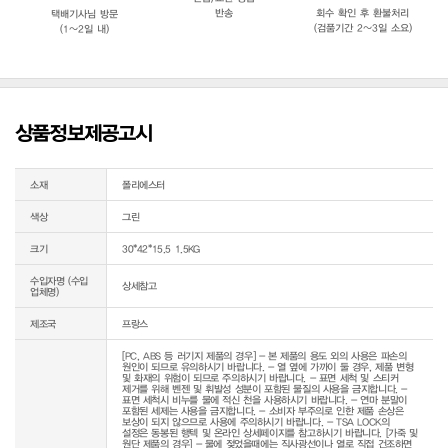
반송
회수 확인 후 환불처리
택배기사님 방문
(검품기간 2~3일 소요)
(1~2일 내)
상품정보제공고시
소재
폴리에스터
색상
그린
크기
30*42*15.5 1.5KG
수입자명 (수입
상세참고
업체명)
제조국
프랑스
[PC, ABS 등 러기지 제품의 경우] - 본 제품의 용도 외의 사용은 파손의 
원인이 되므로 유의하시기 바랍니다. - 열 옆에 가까이 둘 경우, 제품 변형 
및 화재의 위험이 되므로 주의하시기 바랍니다. - 표면 세척 및 스티커 
제거를 위해 벤젠 및 휘발성 성분이 포함된 물질의 사용을 금지합니다. - 
표면 세척시 비누를 물에 적신 천을 사용하시기 바랍니다. - 연마 분말이 
포함된 세제는 사용을 금지합니다. - 소비자 부주의로 인한 제품 손상은 
보상이 되지 않으므로 사용에 주의하시기 바랍니다. - TSA LOCK의 
설정은 동봉된 행텍 및 온라인 상세페이지를 참고하시기 바랍니다. [가죽 및 
원단 제품의 경우] - 물에 젖었을때에는 직사광선이나 열로 직접 건조하면 