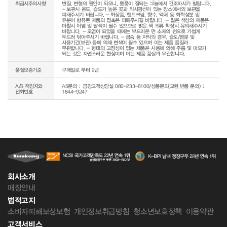
취급시주의사항
변질, 변형의 원인이 되오니, 통풍이 잘되는 그늘에서 건조하시기 발랍니다. 
- 보관시 온도, 습도가 높은 곳과 직사광선이 있는 장소에서의 보관을 
피해주시기 바랍니다. - 화장품, 핸드크림, 향수, 액체 등 화학성분 및 
유분이 함유된 제품의 접촉은 피해주시길 바랍니다. - 짙은 색상의 제품은 
마찰시 이염 및 탈색이 될수 있으므로 밝은 색 의류 착장시 유의해주시기 
바랍니다. - 오염이 되었을 때에는 부드러운 면 소재의 천으로 가볍게 
두드려 닦아주시기 바랍니다. - 금속 등 자익의 경우, 습도/염분 및 
사용기간(보관) 등에 의해 변색이 될수 있으며 이는 제품 품질과 
무관합니다. - 형태의 고정성이 없는 제품은 사용에 의해 주름 및 마모가 
되는 것은 자연스러운 현상이며 이는 제품 품질과 무관합니다.
품질보증기준
구매일로 부터 2년
A/S 책임자와
AS문의 : 금강고객상담실 080-233-8100/상품문의(교환,반품 문의) :
전화번호
1644-9247
회사소개
매장안내
법적고지
소비자피해보상보험
개인정보취급방침
청소년보호정책
이용약관
고객서비스