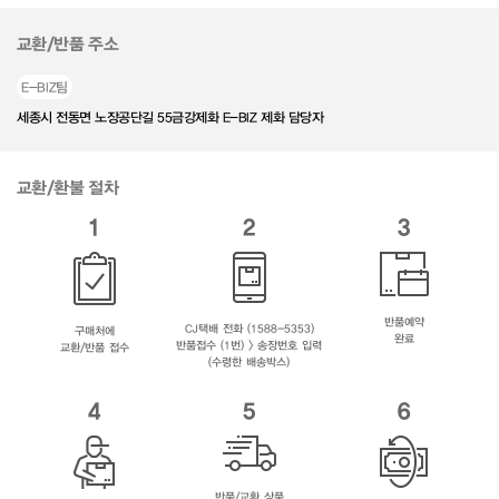
교환/반품 주소
E-BIZ팀
세종시 전동면 노장공단길 55금강제화 E-BIZ 제화 담당자
교환/환불 절차
1
2
3
반품예약
CJ택배 전화 (1588-5353)
구매처에
완료
반품접수 (1번) > 송장번호 입력
교환/반품 접수
(수령한 배송박스)
4
5
6
반품/교환 상품