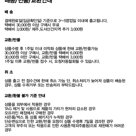
배송/반품/교환안내
배 송
결제완료일(입금확인일) 기준으로 3~5영업일 이내에 출고됩니다.
택배비 30,000원 이상 구매시 무료
택배비 3,000원/ 제주,도서산간지역 추가 3,000원
교환/반품
상품수령 후 1주일 이내 미착화 상품에 한해 교환/반품가능
30,000원 이상 구매시, 교환/반품 택배비 6,000원
30,000원 미만 구매시, 교환/반품 택배비 3,000원
1주일 이후 교환/반품 접수 시, 요청자동철회될 수 있습니다.
취 소
상품 출고 전 접수건에 한해 취소 가능 단, 취소처리가 늦어져 상품이 배송된
경우, 상품 수취거부 또는 반송처리 부탁드립니다.
교환/환불 불가 기준 안내
상품을 외부에서 착용한 경우
TAG 제거 및 사용으로 제품의 가치가 현저히 감소된 경우
오프라인 매장에서 구매한 경우
사은품/박스 등 상품 패키지가 누락된 경우
단순변심으로 인한 교환/반품 요청이 상품 수령후 7일을 경과한 경우
고객의 부주의 또는 착용으로 인한 사용흔적(피주름등)으로 재판매가 어려운
경우