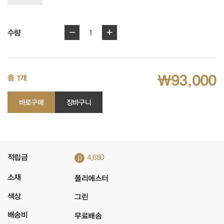
-
+
1
수량
₩93,000
총 1개
바로구매
장바구니
p
적립금
4,650
소재
폴리에스터
색상
그린
배송비
무료배송