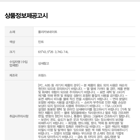
상품정보제공고시
소재
폴리카보네이트
색상
민트
크기
65*43.5*26 3.7KG 74L
수입자명 (수입
상세참고
업체명)
제조국
프랑스
[PC, ABS 등 러기지 제품의 경우] - 본 제품의 용도 외의 사용은 파손의 
원인이 되므로 유의하시기 바랍니다. - 열 옆에 가까이 둘 경우, 제품 변형 
및 화재의 위험이 되므로 주의하시기 바랍니다. - 표면 세척 및 스티커 
제거를 위해 벤젠 및 휘발성 성분이 포함된 물질의 사용을 금지합니다. - 
표면 세척시 비누를 물에 적신 천을 사용하시기 바랍니다. - 연마 분말이 
포함된 세제는 사용을 금지합니다. - 소비자 부주의로 인한 제품 손상은 
보상이 되지 않으므로 사용에 주의하시기 바랍니다. - TSA LOCK의 
설정은 동봉된 행텍 및 온라인 상세페이지를 참고하시기 바랍니다. [가죽 및 
원단 제품의 경우] - 물에 젖었을때에는 직사광선이나 열로 직접 건조하면 
취급시주의사항
변질, 변형의 원인이 되오니, 통풍이 잘되는 그늘에서 건조하시기 발랍니다. 
- 보관시 온도, 습도가 높은 곳과 직사광선이 있는 장소에서의 보관을 
피해주시기 바랍니다. - 화장품, 핸드크림, 향수, 액체 등 화학성분 및 
유분이 함유된 제품의 접촉은 피해주시길 바랍니다. - 짙은 색상의 제품은 
마찰시 이염 및 탈색이 될수 있으므로 밝은 색 의류 착장시 유의해주시기 
바랍니다. - 오염이 되었을 때에는 부드러운 면 소재의 천으로 가볍게 
두드려 닦아주시기 바랍니다. - 금속 등 자익의 경우, 습도/염분 및 