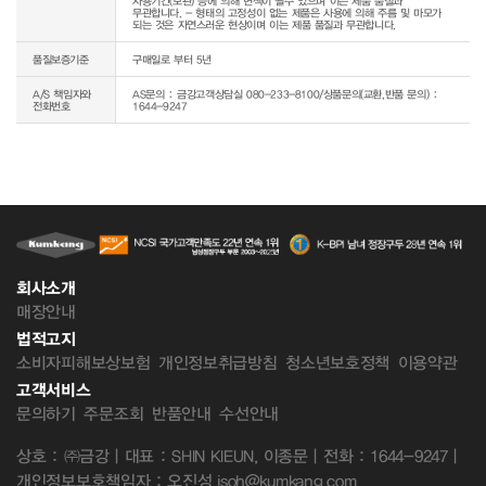
사용기간(보관) 등에 의해 변색이 될수 있으며 이는 제품 품질과 
무관합니다. - 형태의 고정성이 없는 제품은 사용에 의해 주름 및 마모가 
되는 것은 자연스러운 현상이며 이는 제품 품질과 무관합니다.
품질보증기준
구매일로 부터 5년
A/S 책임자와
AS문의 : 금강고객상담실 080-233-8100/상품문의(교환,반품 문의) :
전화번호
1644-9247
회사소개
매장안내
법적고지
소비자피해보상보험
개인정보취급방침
청소년보호정책
이용약관
고객서비스
문의하기
주문조회
반품안내
수선안내
상호 : ㈜금강 | 대표 : SHIN KIEUN, 이종문 | 전화 : 1644-9247 |
개인정보보호책임자 : 오진성 jsoh@kumkang.com