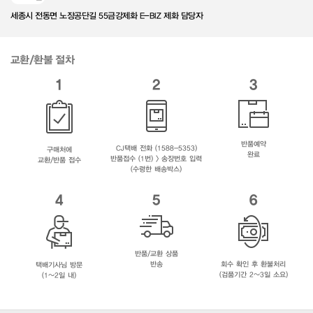
세종시 전동면 노장공단길 55금강제화 E-BIZ 제화 담당자
교환/환불 절차
1
2
3
반품예약
CJ택배 전화 (1588-5353)
구매처에
완료
반품접수 (1번) > 송장번호 입력
교환/반품 접수
(수령한 배송박스)
4
5
6
반품/교환 상품
반송
회수 확인 후 환불처리
택배기사님 방문
(검품기간 2~3일 소요)
(1~2일 내)