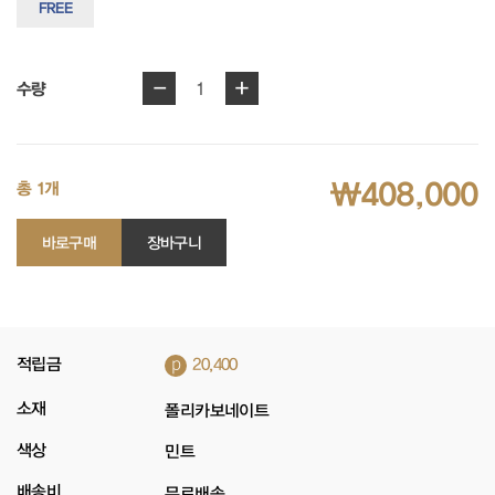
FREE
-
+
1
수량
₩408,000
총 1개
바로구매
장바구니
p
적립금
20,400
소재
폴리카보네이트
색상
민트
배송비
무료배송