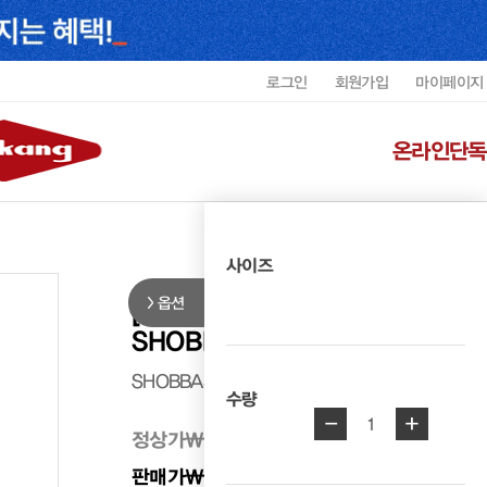
로그인
회원가입
마이페이지
온라인단독
사이즈
옵션
[DELSEY] 노메이드 폴더블 여행
SHOBBA3354UDEL2
SHOBBA3354UDEL2
수량
-
+
1
정상가
₩ 79,000
판매가
₩ 53,000
33%