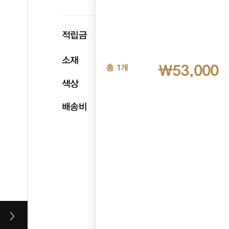
p
적립금
2,650
소재
친환경 폴리에스터
₩53,000
총 1개
색상
네이비
배송비
무료배송