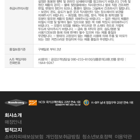
설정은 동봉된 행텍 및 온라인 상세페이지를 참고하시기 바랍니다. [가죽 및 
원단 제품의 경우] - 물에 젖었을때에는 직사광선이나 열로 직접 건조하면 
취급시주의사항
변질, 변형의 원인이 되오니, 통풍이 잘되는 그늘에서 건조하시기 발랍니다. 
- 보관시 온도, 습도가 높은 곳과 직사광선이 있는 장소에서의 보관을 
피해주시기 바랍니다. - 화장품, 핸드크림, 향수, 액체 등 화학성분 및 
유분이 함유된 제품의 접촉은 피해주시길 바랍니다. - 짙은 색상의 제품은 
마찰시 이염 및 탈색이 될수 있으므로 밝은 색 의류 착장시 유의해주시기 
바랍니다. - 오염이 되었을 때에는 부드러운 면 소재의 천으로 가볍게 
두드려 닦아주시기 바랍니다. - 금속 등 자익의 경우, 습도/염분 및 
사용기간(보관) 등에 의해 변색이 될수 있으며 이는 제품 품질과 
무관합니다. - 형태의 고정성이 없는 제품은 사용에 의해 주름 및 마모가 
되는 것은 자연스러운 현상이며 이는 제품 품질과 무관합니다.
품질보증기준
구매일로 부터 2년
A/S 책임자와
AS문의 : 금강고객상담실 080-233-8100/상품문의(교환,반품 문의) :
전화번호
1644-9247
회사소개
매장안내
법적고지
소비자피해보상보험
개인정보취급방침
청소년보호정책
이용약관