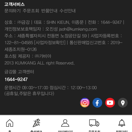
고객서비스
문의하기
주문조회
반품안내
수선안내
상호 : ㈜금강 | 대표 : SHIN KIEUN, 이종문 | 전화 : 1644-9247 |
개인정보보호책임자 : 오진성 jsoh@kumkang.com
주소 : 세종특별자치시 전동면 노장공단길 59 | 사업자등록번호 :
122-81-04585
[사업자정보확인]
| 통신판매업신고번호 : 2019-
세종조치원-0126
호스팅 제공자 : ㈜가비아
2013 KUMKANG ALL right Reserved.
금강몰 고객센터
1644-9247
운영시간 09:00~17:00 점심시간 : 12:00~13:00
(공휴일,주말은 휴무입니다)
홈
출석체크
마이페이지
주문조회
회원가입