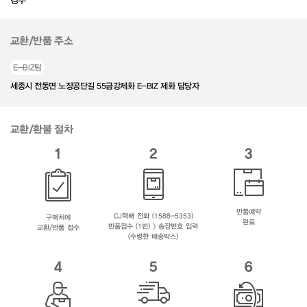
경우
교환/반품 주소
E-BIZ팀
세종시 전동면 노장공단길 55금강제화 E-BIZ 제화 담당자
교환/환불 절차
1
2
3
반품예약
CJ택배 전화 (1588-5353)
구매처에
완료
반품접수 (1번) > 송장번호 입력
교환/반품 접수
(수령한 배송박스)
4
5
6