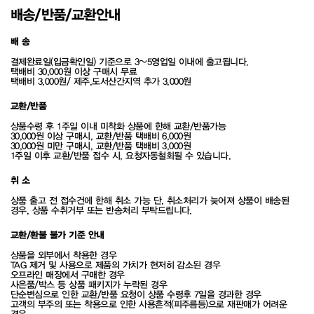
배송/반품/교환안내
배 송
결제완료일(입금확인일) 기준으로 3~5영업일 이내에 출고됩니다.
택배비 30,000원 이상 구매시 무료
택배비 3,000원/ 제주,도서산간지역 추가 3,000원
교환/반품
상품수령 후 1주일 이내 미착화 상품에 한해 교환/반품가능
30,000원 이상 구매시, 교환/반품 택배비 6,000원
30,000원 미만 구매시, 교환/반품 택배비 3,000원
1주일 이후 교환/반품 접수 시, 요청자동철회될 수 있습니다.
취 소
상품 출고 전 접수건에 한해 취소 가능 단, 취소처리가 늦어져 상품이 배송된
경우, 상품 수취거부 또는 반송처리 부탁드립니다.
교환/환불 불가 기준 안내
상품을 외부에서 착용한 경우
TAG 제거 및 사용으로 제품의 가치가 현저히 감소된 경우
오프라인 매장에서 구매한 경우
사은품/박스 등 상품 패키지가 누락된 경우
단순변심으로 인한 교환/반품 요청이 상품 수령후 7일을 경과한 경우
고객의 부주의 또는 착용으로 인한 사용흔적(피주름등)으로 재판매가 어려운