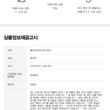
반품/교환 상품
반송
회수 확인 후 환불처리
택배기사님 방문
(검품기간 2~3일 소요)
(1~2일 내)
상품정보제공고시
소재
폴리카보네이트100%
색상
베이지
크기
70*50*33 4.3KG 97L
수입자명 (수입
상세참고
업체명)
제조국
프랑스
[PC, ABS 등 러기지 제품의 경우] - 본 제품의 용도 외의 사용은 파손의 
원인이 되므로 유의하시기 바랍니다. - 열 옆에 가까이 둘 경우, 제품 변형 
및 화재의 위험이 되므로 주의하시기 바랍니다. - 표면 세척 및 스티커 
제거를 위해 벤젠 및 휘발성 성분이 포함된 물질의 사용을 금지합니다. - 
표면 세척시 비누를 물에 적신 천을 사용하시기 바랍니다. - 연마 분말이 
포함된 세제는 사용을 금지합니다. - 소비자 부주의로 인한 제품 손상은 
보상이 되지 않으므로 사용에 주의하시기 바랍니다. - TSA LOCK의 