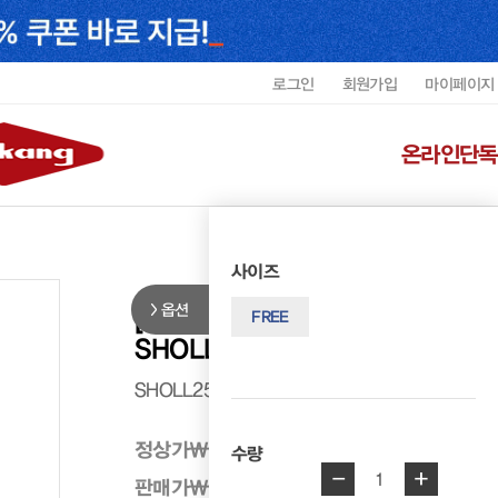
로그인
회원가입
마이페이지
온라인단독
사이즈
옵션
[DELSEY] 오필리아 M 수화물 
FREE
SHOLL2583UDELE4
SHOLL2583UDELE4
정상가
₩ 279,000
수량
-
+
1
판매가
₩ 139,500
50%