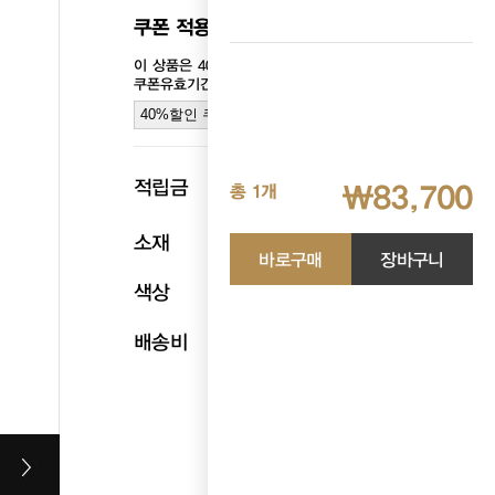
쿠폰 적용가격
₩ 83,700
이 상품은 40%할인쿠폰이 적용되는 상품입니다.
쿠폰유효기간: 2026.07.16 ~ 2026.08.07
40%할인 쿠폰받기
p
적립금
4,185
₩83,700
총 1개
소재
폴리카보네이트100%
바로구매
장바구니
색상
오렌지
배송비
무료배송