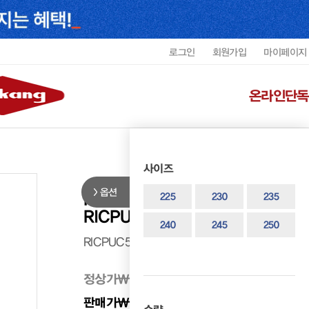
로그인
회원가입
마이페이지
온라인단독
사이즈
옵션
FAIR LADY 여성 등장식 로퍼
225
230
235
RICPUC5760WFAIK3
240
245
250
RICPUC5760WFAIK3
정상가
₩ 178,000
판매가
₩ 106,800
40%