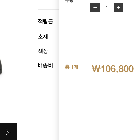
수량
-
+
1
p
적립금
5,340
소재
소가죽
색상
브라운
배송비
무료배송
₩106,800
총 1개