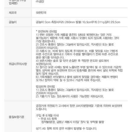
㈜금강
업체명)
제조국
대한민국
굽높이
굽높이:3cm 측정사이즈:260mm 발볼:10.5cm무게:311g길이:29.5cm
* 천연피혁 관리법

1) 한번 오염된 가죽 제품을 종전의 상태로 복원한다는 것은 거의 
불가능하기 때문에 가죽 제품 사용시 오염이 되지 않도록 사용하는 것이 
가장 중요합니다.

2) 건조시 통풍이 잘되는 그늘에서 말리십시오. 직사광선 또는 불로 
건조하지 마십시오.

3) 사용시 눈, 비에 맞지 않도록 주의하며 눈, 비를 맞았을 시는 가볍게 
마른 수건으로 털어내고 가죽이 수분을 빨아들이기 전에 마른 수건으로 
묻은 물기를 닦아냅니다.

4) 보존시에는 솔로 잘 닦아 손질한 후 적당한 온도와 습도에서 
취급시주의사항
보관하십시오.

5) 장기간 보관 시에는 빛에 노출되면 부분 탈색이 될 수 있으므로 가급적 
별도 상자에 넣어 보관하며 반드시 방충제를 종이에 싸서 넣되 피혁에 직접 
닿지 않게 하십시오.

6) 가죽제품은 바닷물이나 물에 심하게 젖었을 경우에는 제품의 변형이 
오거나 접착이 약해 질 수 있으니 가급적 피해 주십시오.

합성피혁 관리법

1) 건조시 통풍이 잘되는 그늘에서 말리십시오. 직사광선 또는 불로 
건조하지 마십시오.

공정거래 위원회가 고시에서 정한 소비자분쟁해결 기준에 의하여 보상하여 
드립니다.

구입 후 6개월 이내

품질보증기준
  - 무상 AS 항목 

     접착불량(창, 굽등)/ 재봉사 터짐/ 장식 및 부착물 불량

상기 AS 항목 외의 경우 비용이 발생될 수 있습니다.