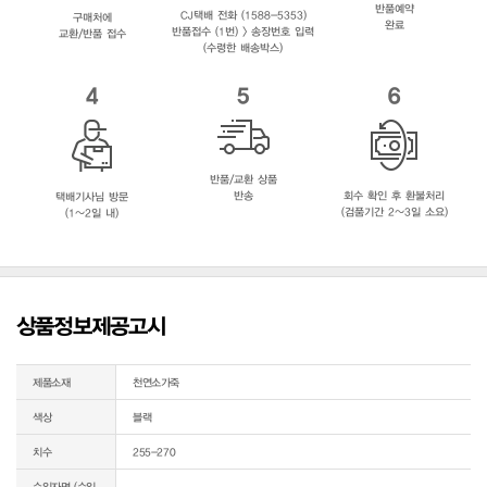
반품예약
CJ택배 전화 (1588-5353)
구매처에
완료
반품접수 (1번) > 송장번호 입력
교환/반품 접수
(수령한 배송박스)
4
5
6
반품/교환 상품
반송
회수 확인 후 환불처리
택배기사님 방문
(검품기간 2~3일 소요)
(1~2일 내)
상품정보제공고시
제품소재
천연소가죽
색상
블랙
치수
255-270
수입자명 (수입