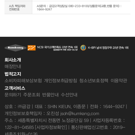
A/S 책임자와
AS문의 : 금강고객상담실 080-233-8100/상품문의(교환,반품 문의) :
전화번호
1644-9247
회사소개
매장안내
법적고지
소비자피해보상보험
개인정보취급방침
청소년보호정책
이용약관
고객서비스
문의하기
주문조회
반품안내
수선안내
상호 : ㈜금강 | 대표 : SHIN KIEUN, 이종문 | 전화 : 1644-9247 |
개인정보보호책임자 : 오진성 jsoh@kumkang.com
주소 : 세종특별자치시 전동면 노장공단길 59 | 사업자등록번호 :
122-81-04585
[사업자정보확인]
| 통신판매업신고번호 : 2019-
세종조치원-0126