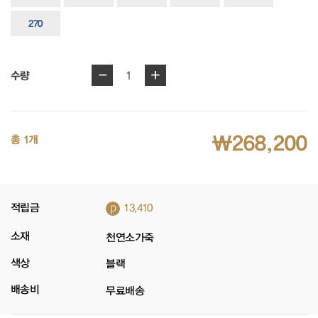
270
-
+
1
수량
₩268,200
총 1개
p
적립금
13,410
소재
천연소가죽
색상
블랙
배송비
무료배송