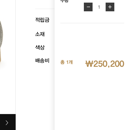
수량
-
+
1
p
적립금
12,510
소재
천연소가죽
색상
그레이
배송비
무료배송
₩250,200
총 1개