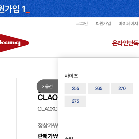
로그인
회원가입
마이페이지
온라인단독
사이즈
옵션
클락스 남성 왈라비 EVO 캐주얼
255
265
270
CLAOXC3635MF7
275
CLAOXC3635MF7
정상가
₩ 278,000
판매가
₩ 250,200
10%