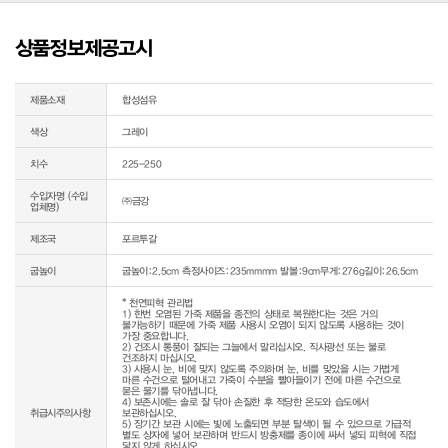
상품정보제공고시
제품소재
합성섬유
색상
그레이
치수
225-250
수입자명 (수입
㈜금강
업체명)
제조국
포르투갈
굽높이
굽높이:2.5cm 측정사이즈:235mmmm 발볼:9cm무게:276g길이:26.5cm
* 천연피혁 관리법

1) 한번 오염된 가죽 제품을 종전의 상태로 복원한다는 것은 거의 
불가능하기 때문에 가죽 제품 사용시 오염이 되지 않도록 사용하는 것이 
가장 중요합니다.

2) 건조시 통풍이 잘되는 그늘에서 말리십시오. 직사광선 또는 불로 
건조하지 마십시오.

3) 사용시 눈, 비에 맞지 않도록 주의하며 눈, 비를 맞았을 시는 가볍게 
마른 수건으로 털어내고 가죽이 수분을 빨아들이기 전에 마른 수건으로 
묻은 물기를 닦아냅니다.

4) 보존시에는 솔로 잘 닦아 손질한 후 적당한 온도와 습도에서 
취급시주의사항
보관하십시오.

5) 장기간 보관 시에는 빛에 노출되면 부분 탈색이 될 수 있으므로 가급적 
별도 상자에 넣어 보관하며 반드시 방충제를 종이에 싸서 넣되 피혁에 직접 
닿지 않게 하십시오.
