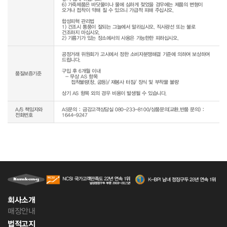
6) 가죽제품은 바닷물이나 물에 심하게 젖었을 경우에는 제품의 변형이 
오거나 접착이 약해 질 수 있으니 가급적 피해 주십시오.

합성피혁 관리법

1) 건조시 통풍이 잘되는 그늘에서 말리십시오. 직사광선 또는 불로 
건조하지 마십시오.

공정거래 위원회가 고시에서 정한 소비자분쟁해결 기준에 의하여 보상하여 
드립니다.

구입 후 6개월 이내

품질보증기준
  - 무상 AS 항목 

     접착불량(창, 굽등)/ 재봉사 터짐/ 장식 및 부착물 불량

상기 AS 항목 외의 경우 비용이 발생될 수 있습니다.
A/S 책임자와
AS문의 : 금강고객상담실 080-233-8100/상품문의(교환,반품 문의) :
전화번호
1644-9247
회사소개
매장안내
법적고지