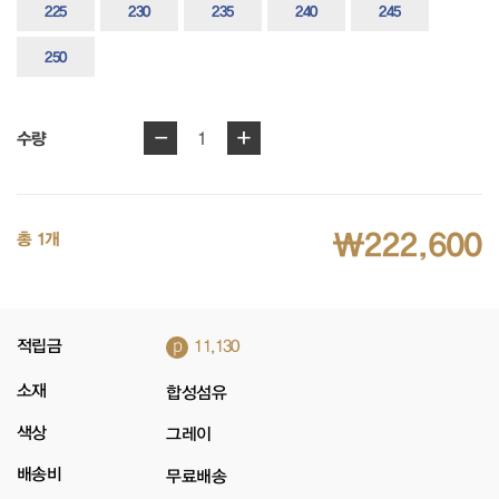
225
230
235
240
245
250
-
+
1
수량
₩222,600
총 1개
p
적립금
11,130
소재
합성섬유
색상
그레이
배송비
무료배송