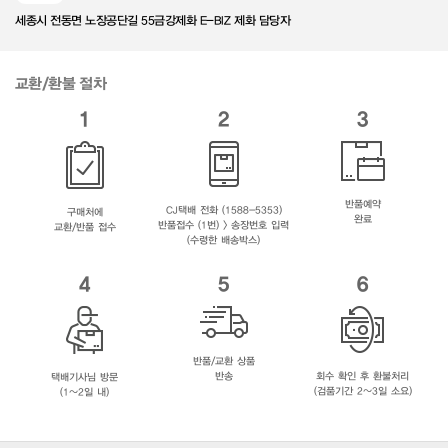
세종시 전동면 노장공단길 55금강제화 E-BIZ 제화 담당자
교환/환불 절차
1
2
3
반품예약
CJ택배 전화 (1588-5353)
구매처에
완료
반품접수 (1번) > 송장번호 입력
교환/반품 접수
(수령한 배송박스)
4
5
6
반품/교환 상품
반송
회수 확인 후 환불처리
택배기사님 방문
(검품기간 2~3일 소요)
(1~2일 내)