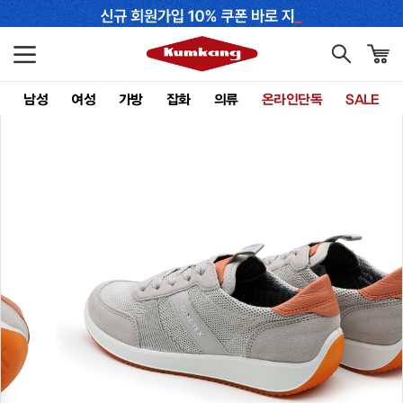
남성
여성
가방
잡화
의류
온라인단독
SALE