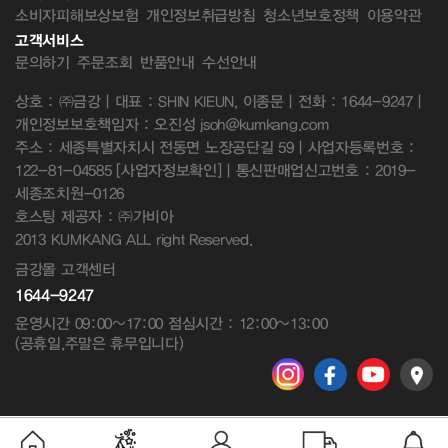
소비자피해보상보험
개인정보취급방침
청소년보호정책
이용약관
고객서비스
문의하기
주문조회
반품안내
수선안내
상호 : ㈜금강 | 대표 : SHIN KIEUN, 이종문 | 전화 : 1644-9247 |
개인정보보호책임자 : 오진성 jsoh@kumkang.com
주소 : 세종특별자치시 전동면 노장공단길 59 | 사업자등록번호 :
122-81-04585
[사업자정보확인]
| 통신판매업신고번호 : 2019-
세종조치원-0126
호스팅 제공자 : ㈜가비아
2013 KUMKANG ALL right Reserved.
금강몰 고객센터
1644-9247
운영시간 09:00~17:00 점심시간 : 12:00~13:00
(공휴일,주말은 휴무입니다)