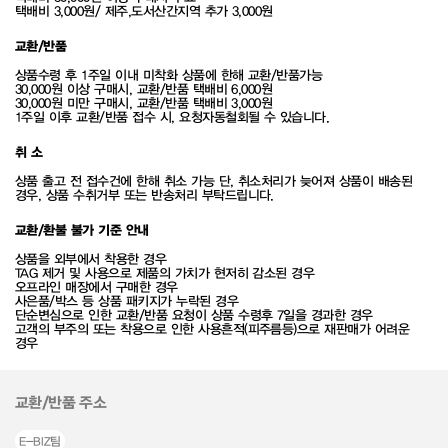
택배비 3,000원/ 제주,도서산간지역 추가 3,000원
교환/반품
상품수령 후 1주일 이내 미착화 상품에 한해 교환/반품가능
30,000원 이상 구매시, 교환/반품 택배비 6,000원
30,000원 미만 구매시, 교환/반품 택배비 3,000원
1주일 이후 교환/반품 접수 시, 요청자동철회될 수 있습니다.
취 소
상품 출고 전 접수건에 한해 취소 가능 단, 취소처리가 늦어져 상품이 배송된
경우, 상품 수취거부 또는 반송처리 부탁드립니다.
교환/환불 불가 기준 안내
상품을 외부에서 착용한 경우
TAG 제거 및 사용으로 제품의 가치가 현저히 감소된 경우
오프라인 매장에서 구매한 경우
사은품/박스 등 상품 패키지가 누락된 경우
단순변심으로 인한 교환/반품 요청이 상품 수령후 7일을 경과한 경우
고객의 부주의 또는 착용으로 인한 사용흔적(피주름등)으로 재판매가 어려운
경우
교환/반품 주소
E-BIZ팀