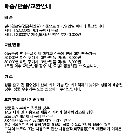
배송/반품/교환안내
배 송
결제완료일(입금확인일) 기준으로 3~5영업일 이내에 출고됩니다.
택배비 30,000원 이상 구매시 무료
택배비 3,000원/ 제주,도서산간지역 추가 3,000원
교환/반품
상품수령 후 1주일 이내 미착화 상품에 한해 교환/반품가능
30,000원 이상 구매시, 교환/반품 택배비 6,000원
30,000원 미만 구매시, 교환/반품 택배비 3,000원
1주일 이후 교환/반품 접수 시, 요청자동철회될 수 있습니다.
취 소
상품 출고 전 접수건에 한해 취소 가능 단, 취소처리가 늦어져 상품이 배송된
경우, 상품 수취거부 또는 반송처리 부탁드립니다.
교환/환불 불가 기준 안내
상품을 외부에서 착용한 경우
TAG 제거 및 사용으로 제품의 가치가 현저히 감소된 경우
오프라인 매장에서 구매한 경우
사은품/박스 등 상품 패키지가 누락된 경우
단순변심으로 인한 교환/반품 요청이 상품 수령후 7일을 경과한 경우
고객의 부주의 또는 착용으로 인한 사용흔적(피주름등)으로 재판매가 어려운