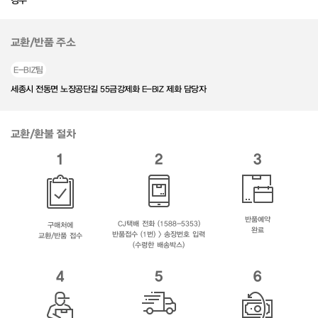
경우
교환/반품 주소
E-BIZ팀
세종시 전동면 노장공단길 55금강제화 E-BIZ 제화 담당자
교환/환불 절차
1
2
3
반품예약
CJ택배 전화 (1588-5353)
구매처에
완료
반품접수 (1번) > 송장번호 입력
교환/반품 접수
(수령한 배송박스)
4
5
6