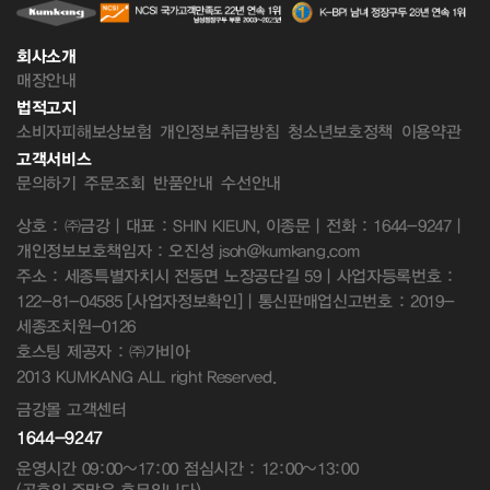
회사소개
매장안내
법적고지
소비자피해보상보험
개인정보취급방침
청소년보호정책
이용약관
고객서비스
문의하기
주문조회
반품안내
수선안내
상호 : ㈜금강 | 대표 : SHIN KIEUN, 이종문 | 전화 : 1644-9247 |
개인정보보호책임자 : 오진성 jsoh@kumkang.com
주소 : 세종특별자치시 전동면 노장공단길 59 | 사업자등록번호 :
122-81-04585
[사업자정보확인]
| 통신판매업신고번호 : 2019-
세종조치원-0126
호스팅 제공자 : ㈜가비아
2013 KUMKANG ALL right Reserved.
금강몰 고객센터
1644-9247
운영시간 09:00~17:00 점심시간 : 12:00~13:00
(공휴일,주말은 휴무입니다)