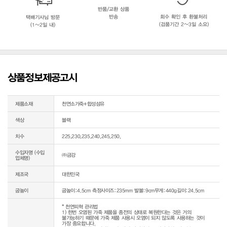
반품/교환 상품
반송
회수 확인 후 환불처리
택배기사님 방문
(검품기간 2~3일 소요)
(1~2일 내)
상품정보제공고시
제품소재
천연소가죽+합성섬유
색상
블랙
치수
225,230,235,240,245,250,
수입자명 (수입
㈜금강
업체명)
제조국
대한민국
굽높이
굽높이:4.5cm 측정사이즈:235mm 발볼:9cm무게:440g길이:24.5cm
* 천연피혁 관리법

1) 한번 오염된 가죽 제품을 종전의 상태로 복원한다는 것은 거의 
불가능하기 때문에 가죽 제품 사용시 오염이 되지 않도록 사용하는 것이 
가장 중요합니다.
