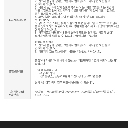
2) 건조시 통풍이 잘되는 그늘에서 말리십시오. 직사광선 또는 불로 
건조하지 마십시오.

3) 사용시 눈, 비에 맞지 않도록 주의하며 눈, 비를 맞았을 시는 가볍게 
마른 수건으로 털어내고 가죽이 수분을 빨아들이기 전에 마른 수건으로 
묻은 물기를 닦아냅니다.

4) 보존시에는 솔로 잘 닦아 손질한 후 적당한 온도와 습도에서 
취급시주의사항
보관하십시오.

5) 장기간 보관 시에는 빛에 노출되면 부분 탈색이 될 수 있으므로 가급적 
별도 상자에 넣어 보관하며 반드시 방충제를 종이에 싸서 넣되 피혁에 직접 
닿지 않게 하십시오.

6) 가죽제품은 바닷물이나 물에 심하게 젖었을 경우에는 제품의 변형이 
오거나 접착이 약해 질 수 있으니 가급적 피해 주십시오.

합성피혁 관리법

1) 건조시 통풍이 잘되는 그늘에서 말리십시오. 직사광선 또는 불로 
건조하지 마십시오.

공정거래 위원회가 고시에서 정한 소비자분쟁해결 기준에 의하여 보상하여 
드립니다.

구입 후 6개월 이내

품질보증기준
  - 무상 AS 항목 

     접착불량(창, 굽등)/ 재봉사 터짐/ 장식 및 부착물 불량

상기 AS 항목 외의 경우 비용이 발생될 수 있습니다.
A/S 책임자와
AS문의 : 금강고객상담실 080-233-8100/상품문의(교환,반품 문의) :
전화번호
1644-9247