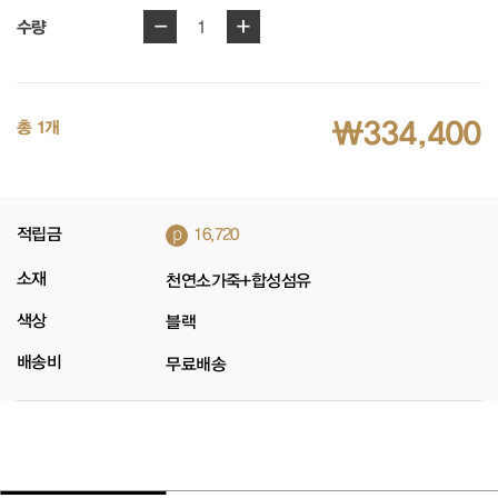
-
+
1
수량
₩334,400
총 1개
p
적립금
16,720
소재
천연소가죽+합성섬유
색상
블랙
배송비
무료배송