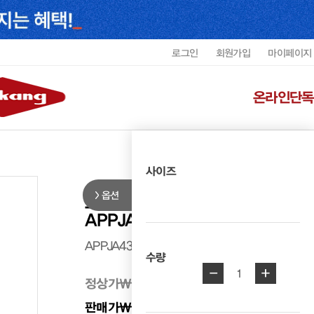
로그인
회원가입
마이페이지
온라인단독
사이즈
옵션
도이터 남성 렉스퍼텍스다운자켓
APPJA4307MDEUJ1
APPJA4307MDEUJ1
수량
-
+
1
정상가
₩ 579,000
판매가
₩ 435,000
25%