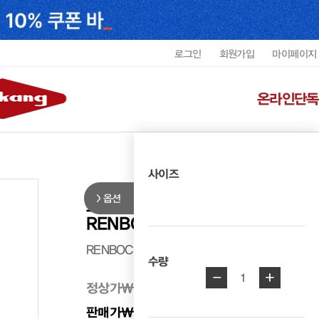
로그인
회원가입
마이페이지
온라인단독
사이즈
옵션
르느와르 여성 체인 옆장식 앵클
RENBOC5933K1
RENBOC5933K1
수량
-
+
1
정상가
₩ 398,000
판매가
₩ 318,400
20%