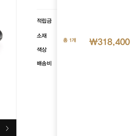
p
적립금
15,920
소재
천연소가죽
₩318,400
총 1개
색상
블랙
배송비
무료배송