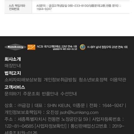
A/S 책임자와
AS문의 : 금강고객상담실 080-233-8100/상품문의(교환,반품 문의) : 
전화번호
1644-9247
회사소개
매장안내
법적고지
소비자피해보상보험
개인정보취급방침
청소년보호정책
이용약관
고객서비스
문의하기
주문조회
반품안내
수선안내
상호 : ㈜금강 | 대표 : SHIN KIEUN, 이종문 | 전화 : 1644-9247 |
개인정보보호책임자 : 오진성 jsoh@kumkang.com
주소 : 세종특별자치시 전동면 노장공단길 59 | 사업자등록번호 :
122-81-04585
[사업자정보확인]
| 통신판매업신고번호 : 2019-
세종조치원-0126