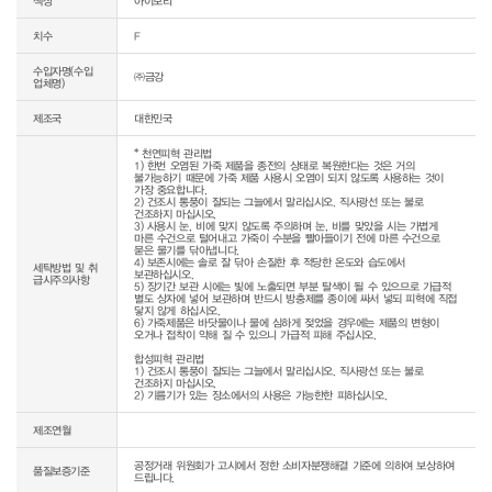
색상
아이보리
치수
F
수입자명(수입
㈜금강
업체명)
제조국
대한민국
* 천연피혁 관리법

1) 한번 오염된 가죽 제품을 종전의 상태로 복원한다는 것은 거의 
불가능하기 때문에 가죽 제품 사용시 오염이 되지 않도록 사용하는 것이 
가장 중요합니다.

2) 건조시 통풍이 잘되는 그늘에서 말리십시오. 직사광선 또는 불로 
건조하지 마십시오.

3) 사용시 눈, 비에 맞지 않도록 주의하며 눈, 비를 맞았을 시는 가볍게 
마른 수건으로 털어내고 가죽이 수분을 빨아들이기 전에 마른 수건으로 
묻은 물기를 닦아냅니다.

4) 보존시에는 솔로 잘 닦아 손질한 후 적당한 온도와 습도에서 
세탁방법 및 취
보관하십시오.

급시주의사항
5) 장기간 보관 시에는 빛에 노출되면 부분 탈색이 될 수 있으므로 가급적 
별도 상자에 넣어 보관하며 반드시 방충제를 종이에 싸서 넣되 피혁에 직접 
닿지 않게 하십시오.

6) 가죽제품은 바닷물이나 물에 심하게 젖었을 경우에는 제품의 변형이 
오거나 접착이 약해 질 수 있으니 가급적 피해 주십시오.

합성피혁 관리법

1) 건조시 통풍이 잘되는 그늘에서 말리십시오. 직사광선 또는 불로 
건조하지 마십시오.

제조연월
공정거래 위원회가 고시에서 정한 소비자분쟁해결 기준에 의하여 보상하여 
품질보증기준
드립니다.