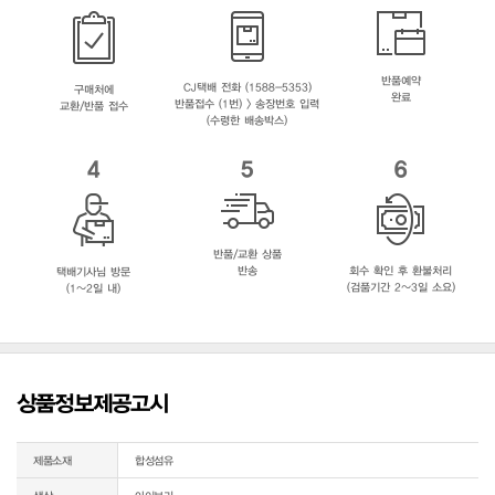
반품예약
CJ택배 전화 (1588-5353)
구매처에
완료
반품접수 (1번) > 송장번호 입력
교환/반품 접수
(수령한 배송박스)
4
5
6
반품/교환 상품
반송
회수 확인 후 환불처리
택배기사님 방문
(검품기간 2~3일 소요)
(1~2일 내)
상품정보제공고시
제품소재
합성섬유