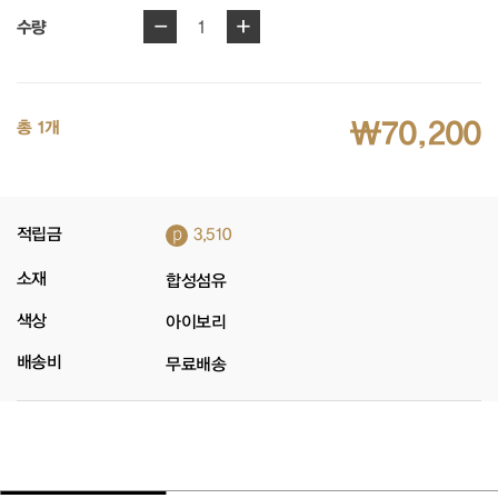
-
+
1
수량
₩70,200
총 1개
p
적립금
3,510
소재
합성섬유
색상
아이보리
배송비
무료배송