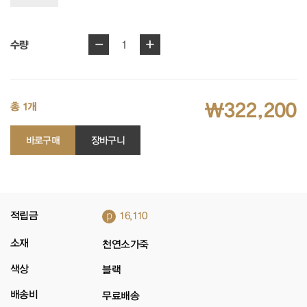
-
+
1
수량
₩322,200
총 1개
바로구매
장바구니
p
적립금
16,110
소재
천연소가죽
색상
블랙
배송비
무료배송