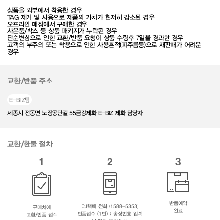
상품을 외부에서 착용한 경우
TAG 제거 및 사용으로 제품의 가치가 현저히 감소된 경우
오프라인 매장에서 구매한 경우
사은품/박스 등 상품 패키지가 누락된 경우
단순변심으로 인한 교환/반품 요청이 상품 수령후 7일을 경과한 경우
고객의 부주의 또는 착용으로 인한 사용흔적(피주름등)으로 재판매가 어려운
경우
교환/반품 주소
E-BIZ팀
세종시 전동면 노장공단길 55금강제화 E-BIZ 제화 담당자
교환/환불 절차
1
2
3
반품예약
CJ택배 전화 (1588-5353)
구매처에
완료
반품접수 (1번) > 송장번호 입력
교환/반품 접수