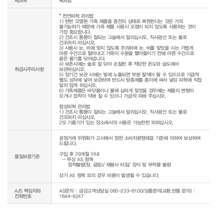
제조국
베트남
* 천연피혁 관리법

1) 한번 오염된 가죽 제품을 종전의 상태로 복원한다는 것은 거의 
불가능하기 때문에 가죽 제품 사용시 오염이 되지 않도록 사용하는 것이 
가장 중요합니다.

2) 건조시 통풍이 잘되는 그늘에서 말리십시오. 직사광선 또는 불로 
건조하지 마십시오.

3) 사용시 눈, 비에 맞지 않도록 주의하며 눈, 비를 맞았을 시는 가볍게 
마른 수건으로 털어내고 가죽이 수분을 빨아들이기 전에 마른 수건으로 
묻은 물기를 닦아냅니다.

4) 보존시에는 솔로 잘 닦아 손질한 후 적당한 온도와 습도에서 
취급시주의사항
보관하십시오.

5) 장기간 보관 시에는 빛에 노출되면 부분 탈색이 될 수 있으므로 가급적 
별도 상자에 넣어 보관하며 반드시 방충제를 종이에 싸서 넣되 피혁에 직접 
닿지 않게 하십시오.

6) 가죽제품은 바닷물이나 물에 심하게 젖었을 경우에는 제품의 변형이 
오거나 접착이 약해 질 수 있으니 가급적 피해 주십시오.

합성피혁 관리법

1) 건조시 통풍이 잘되는 그늘에서 말리십시오. 직사광선 또는 불로 
건조하지 마십시오.

25) 기름기가 있는 장소에서의 사용은 가능한한 피하십시오.
공정거래 위원회가 고시에서 정한 소비자분쟁해결 기준에 의하여 보상하여 
드립니다.

구입 후 29개월 이내

품질보증기준
  - 무상 AS 항목 

     접착불량(창, 굽등)/ 재봉사 터짐/ 장식 및 부착물 불량

상기 AS 항목 외의 경우 비용이 발생될 수 있습니다.
A/S 책임자와
AS문의 : 금강고객상담실 080-233-8100/상품문의(교환,반품 문의) :
전화번호
1644-9247