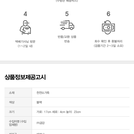
(수령한 배송박스)
4
5
6
반품/교환 상품
반송
회수 확인 후 환불처리
택배기사님 방문
(검품기간 2~3일 소요)
(1~2일 내)
상품정보제공고시
소재
천연소가죽
색상
블랙
크기
가로: 17cm 세로: 4cm 높이: 23cm
수입자명 (수입
㈜금강
업체명)