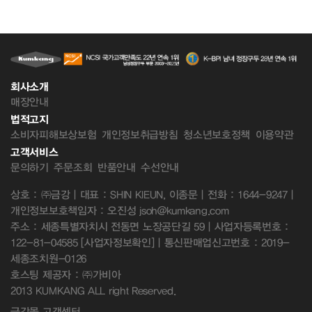
회사소개
매장안내
법적고지
소비자피해보상보험
개인정보취급방침
청소년보호정책
이용약관
고객서비스
문의하기
주문조회
반품안내
수선안내
상호 : ㈜금강 | 대표 : SHIN KIEUN, 이종문 | 전화 : 1644-9247 |
개인정보보호책임자 : 오진성 jsoh@kumkang.com
주소 : 세종특별자치시 전동면 노장공단길 59 | 사업자등록번호 :
122-81-04585
[사업자정보확인]
| 통신판매업신고번호 : 2019-
세종조치원-0126
호스팅 제공자 : ㈜가비아
2013 KUMKANG ALL right Reserved.
금강몰 고객센터