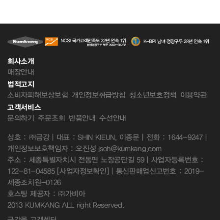
회사소개
매장안내
법적고지
소비자피해보상보험
개인정보취급방침
청소년보호정책
이용약관
고객서비스
문의하기
주문조회
반품안내
수선안내
상호 : ㈜금강 | 대표 : SHIN KIEUN, 이종문 | 전화 : 1644-9247 |
개인정보보호책임자 : 오진성 jsoh@kumkang.com
주소 : 세종특별자치시 전동면 노장공단길 59 | 사업자등록번호 :
122-81-04585
[사업자정보확인]
| 통신판매업신고번호 : 2019-
세종조치원-0126
호스팅 제공자 : ㈜가비아
2013 KUMKANG ALL right Reserved.
금강몰 고객센터