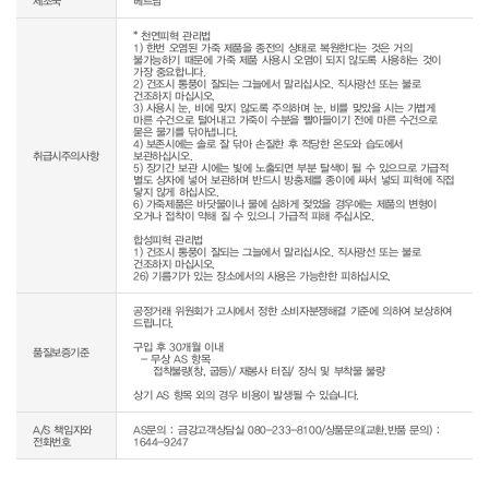
제조국
베트남
* 천연피혁 관리법

1) 한번 오염된 가죽 제품을 종전의 상태로 복원한다는 것은 거의 
불가능하기 때문에 가죽 제품 사용시 오염이 되지 않도록 사용하는 것이 
가장 중요합니다.

2) 건조시 통풍이 잘되는 그늘에서 말리십시오. 직사광선 또는 불로 
건조하지 마십시오.

3) 사용시 눈, 비에 맞지 않도록 주의하며 눈, 비를 맞았을 시는 가볍게 
마른 수건으로 털어내고 가죽이 수분을 빨아들이기 전에 마른 수건으로 
묻은 물기를 닦아냅니다.

4) 보존시에는 솔로 잘 닦아 손질한 후 적당한 온도와 습도에서 
취급시주의사항
보관하십시오.

5) 장기간 보관 시에는 빛에 노출되면 부분 탈색이 될 수 있으므로 가급적 
별도 상자에 넣어 보관하며 반드시 방충제를 종이에 싸서 넣되 피혁에 직접 
닿지 않게 하십시오.

6) 가죽제품은 바닷물이나 물에 심하게 젖었을 경우에는 제품의 변형이 
오거나 접착이 약해 질 수 있으니 가급적 피해 주십시오.

합성피혁 관리법

1) 건조시 통풍이 잘되는 그늘에서 말리십시오. 직사광선 또는 불로 
건조하지 마십시오.

26) 기름기가 있는 장소에서의 사용은 가능한한 피하십시오.
공정거래 위원회가 고시에서 정한 소비자분쟁해결 기준에 의하여 보상하여 
드립니다.

구입 후 30개월 이내

품질보증기준
  - 무상 AS 항목 

     접착불량(창, 굽등)/ 재봉사 터짐/ 장식 및 부착물 불량

상기 AS 항목 외의 경우 비용이 발생될 수 있습니다.
A/S 책임자와
AS문의 : 금강고객상담실 080-233-8100/상품문의(교환,반품 문의) :
전화번호
1644-9247