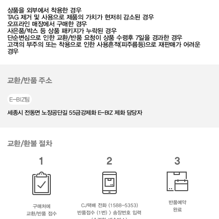
상품을 외부에서 착용한 경우
TAG 제거 및 사용으로 제품의 가치가 현저히 감소된 경우
오프라인 매장에서 구매한 경우
사은품/박스 등 상품 패키지가 누락된 경우
단순변심으로 인한 교환/반품 요청이 상품 수령후 7일을 경과한 경우
고객의 부주의 또는 착용으로 인한 사용흔적(피주름등)으로 재판매가 어려운
경우
교환/반품 주소
E-BIZ팀
세종시 전동면 노장공단길 55금강제화 E-BIZ 제화 담당자
교환/환불 절차
1
2
3
반품예약
CJ택배 전화 (1588-5353)
구매처에
완료
반품접수 (1번) > 송장번호 입력
교환/반품 접수