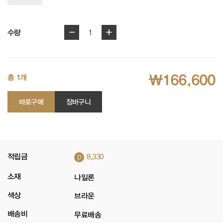
-
+
1
수량
₩166,600
총 1개
바로구매
장바구니
p
적립금
8,330
소재
나일론
색상
브라운
배송비
무료배송