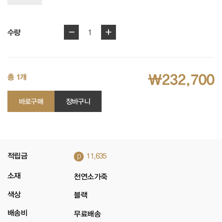
-
+
1
수량
₩232,700
총 1개
바로구매
장바구니
p
적립금
11,635
소재
천연소가죽
색상
블랙
배송비
무료배송