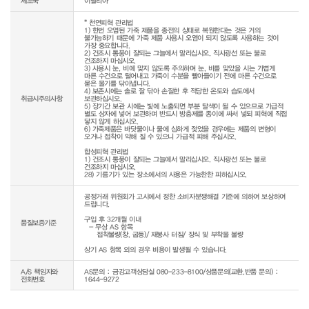
제조국
이탈리아
* 천연피혁 관리법

1) 한번 오염된 가죽 제품을 종전의 상태로 복원한다는 것은 거의 
불가능하기 때문에 가죽 제품 사용시 오염이 되지 않도록 사용하는 것이 
가장 중요합니다.

2) 건조시 통풍이 잘되는 그늘에서 말리십시오. 직사광선 또는 불로 
건조하지 마십시오.

3) 사용시 눈, 비에 맞지 않도록 주의하며 눈, 비를 맞았을 시는 가볍게 
마른 수건으로 털어내고 가죽이 수분을 빨아들이기 전에 마른 수건으로 
묻은 물기를 닦아냅니다.

4) 보존시에는 솔로 잘 닦아 손질한 후 적당한 온도와 습도에서 
취급시주의사항
보관하십시오.

5) 장기간 보관 시에는 빛에 노출되면 부분 탈색이 될 수 있으므로 가급적 
별도 상자에 넣어 보관하며 반드시 방충제를 종이에 싸서 넣되 피혁에 직접 
닿지 않게 하십시오.

6) 가죽제품은 바닷물이나 물에 심하게 젖었을 경우에는 제품의 변형이 
오거나 접착이 약해 질 수 있으니 가급적 피해 주십시오.

합성피혁 관리법

1) 건조시 통풍이 잘되는 그늘에서 말리십시오. 직사광선 또는 불로 
건조하지 마십시오.

28) 기름기가 있는 장소에서의 사용은 가능한한 피하십시오.
공정거래 위원회가 고시에서 정한 소비자분쟁해결 기준에 의하여 보상하여 
드립니다.

구입 후 32개월 이내

품질보증기준
  - 무상 AS 항목 

     접착불량(창, 굽등)/ 재봉사 터짐/ 장식 및 부착물 불량

상기 AS 항목 외의 경우 비용이 발생될 수 있습니다.
A/S 책임자와
AS문의 : 금강고객상담실 080-233-8100/상품문의(교환,반품 문의) :
전화번호
1644-9272