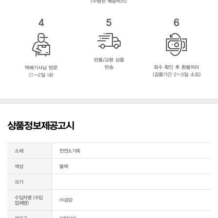
(수령한 배송박스)
4
5
6
반품/교환 상품
반송
회수 확인 후 환불처리
택배기사님 방문
(검품기간 2~3일 소요)
(1~2일 내)
상품정보제공고시
소재
천연소가죽
색상
블랙
크기
수입자명 (수입
㈜금강
업체명)