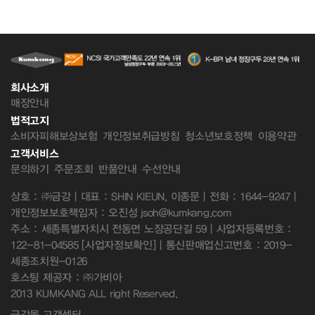
회사소개
매장안내
법적고지
소비자피해보상보험
개인정보취급방침
청소년보호정책
이용약관
고객서비스
문의하기
주문조회
반품안내
수선안내
상호 : ㈜금강 | 대표 : SHIN KIEUN, 이종문 | 전화 : 1644-9247 |
개인정보보호책임자 : 오진성 jsoh@kumkang.com
주소 : 세종특별자치시 전동면 노장공단길 59 | 사업자등록번호 :
122-81-04585
[사업자정보확인]
| 통신판매업신고번호 : 2019-
세종조치원-0126
호스팅 제공자 : ㈜가비아
2013 KUMKANG ALL right Reserved.
금강몰 고객센터