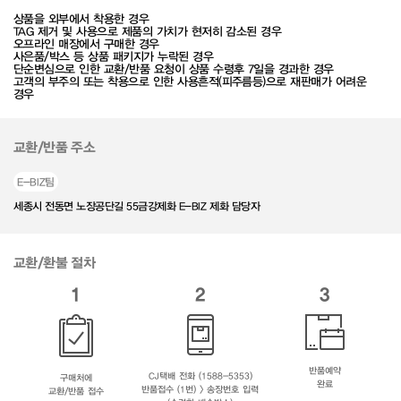
상품을 외부에서 착용한 경우
TAG 제거 및 사용으로 제품의 가치가 현저히 감소된 경우
오프라인 매장에서 구매한 경우
사은품/박스 등 상품 패키지가 누락된 경우
단순변심으로 인한 교환/반품 요청이 상품 수령후 7일을 경과한 경우
고객의 부주의 또는 착용으로 인한 사용흔적(피주름등)으로 재판매가 어려운
경우
교환/반품 주소
E-BIZ팀
세종시 전동면 노장공단길 55금강제화 E-BIZ 제화 담당자
교환/환불 절차
1
2
3
반품예약
CJ택배 전화 (1588-5353)
구매처에
완료
반품접수 (1번) > 송장번호 입력
교환/반품 접수