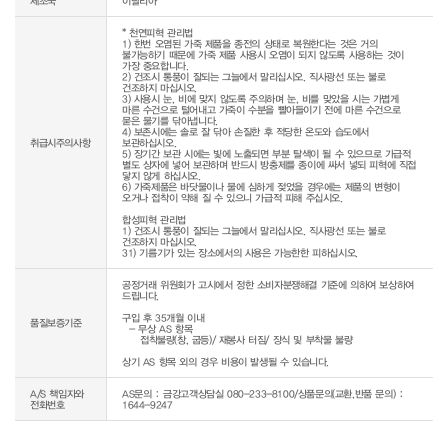
제조국
이탈리아
* 천연피혁 관리법

1) 한번 오염된 가죽 제품을 종전의 상태로 복원한다는 것은 거의 
불가능하기 때문에 가죽 제품 사용시 오염이 되지 않도록 사용하는 것이 
가장 중요합니다.

2) 건조시 통풍이 잘되는 그늘에서 말리십시오. 직사광선 또는 불로 
건조하지 마십시오.

3) 사용시 눈, 비에 맞지 않도록 주의하며 눈, 비를 맞았을 시는 가볍게 
마른 수건으로 털어내고 가죽이 수분을 빨아들이기 전에 마른 수건으로 
묻은 물기를 닦아냅니다.

4) 보존시에는 솔로 잘 닦아 손질한 후 적당한 온도와 습도에서 
취급시주의사항
보관하십시오.

5) 장기간 보관 시에는 빛에 노출되면 부분 탈색이 될 수 있으므로 가급적 
별도 상자에 넣어 보관하며 반드시 방충제를 종이에 싸서 넣되 피혁에 직접 
닿지 않게 하십시오.

6) 가죽제품은 바닷물이나 물에 심하게 젖었을 경우에는 제품의 변형이 
오거나 접착이 약해 질 수 있으니 가급적 피해 주십시오.

합성피혁 관리법

1) 건조시 통풍이 잘되는 그늘에서 말리십시오. 직사광선 또는 불로 
건조하지 마십시오.

31) 기름기가 있는 장소에서의 사용은 가능한한 피하십시오.
공정거래 위원회가 고시에서 정한 소비자분쟁해결 기준에 의하여 보상하여 
드립니다.

구입 후 35개월 이내

품질보증기준
  - 무상 AS 항목 

     접착불량(창, 굽등)/ 재봉사 터짐/ 장식 및 부착물 불량

상기 AS 항목 외의 경우 비용이 발생될 수 있습니다.
A/S 책임자와
AS문의 : 금강고객상담실 080-233-8100/상품문의(교환,반품 문의) :
전화번호
1644-9247