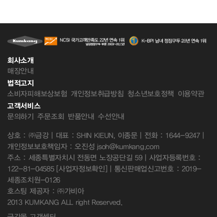
회사소개
매장안내
법적고지
소비자피해보상보험
개인정보취급방침
청소년보호정책
이용약관
고객서비스
문의하기
주문조회
반품안내
수선안내
상호 : ㈜금강 | 대표 : SHIN KIEUN, 이종문 | 전화 : 1644-9247 |
개인정보보호책임자 : 오진성 jsoh@kumkang.com
주소 : 세종특별자치시 전동면 노장공단길 59 | 사업자등록번호 :
122-81-04585
[사업자정보확인]
| 통신판매업신고번호 : 2019-
세종조치원-0126
호스팅 제공자 : ㈜가비아
2013 KUMKANG ALL right Reserved.
금강몰 고객센터