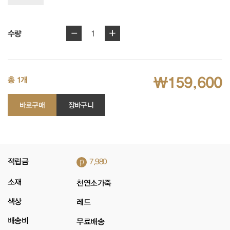
-
+
1
수량
₩159,600
총 1개
바로구매
장바구니
p
적립금
7,980
소재
천연소가죽
색상
레드
배송비
무료배송