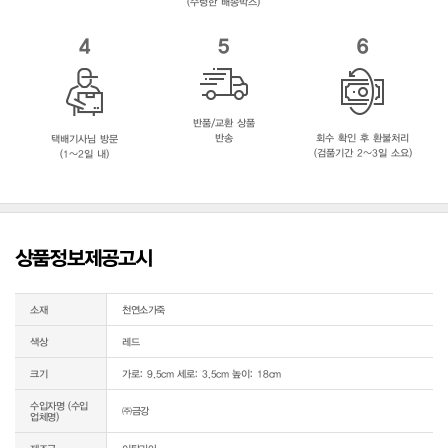
(수령한 배송박스)
4
5
6
반품/교환 상품
반송
회수 확인 후 환불처리
택배기사님 방문
(검품기간 2~3일 소요)
(1~2일 내)
상품정보제공고시
소재
천연소가죽
색상
레드
크기
가로: 9.5cm 세로: 3.5cm 높이: 18cm
수입자명 (수입
㈜금강
업체명)