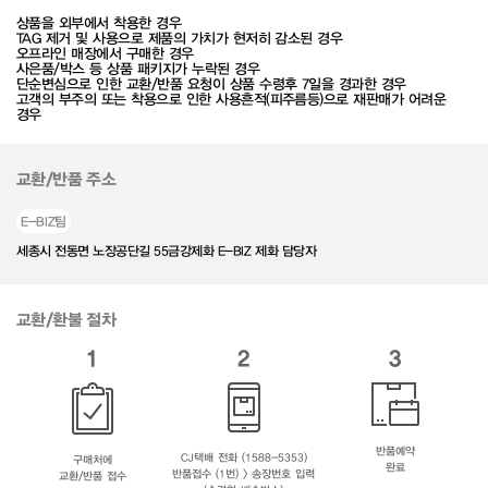
상품을 외부에서 착용한 경우
TAG 제거 및 사용으로 제품의 가치가 현저히 감소된 경우
오프라인 매장에서 구매한 경우
사은품/박스 등 상품 패키지가 누락된 경우
단순변심으로 인한 교환/반품 요청이 상품 수령후 7일을 경과한 경우
고객의 부주의 또는 착용으로 인한 사용흔적(피주름등)으로 재판매가 어려운
경우
교환/반품 주소
E-BIZ팀
세종시 전동면 노장공단길 55금강제화 E-BIZ 제화 담당자
교환/환불 절차
1
2
3
반품예약
CJ택배 전화 (1588-5353)
구매처에
완료
반품접수 (1번) > 송장번호 입력
교환/반품 접수