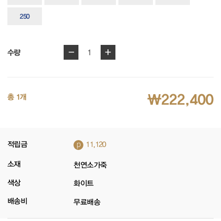
250
-
+
1
수량
₩222,400
총 1개
p
적립금
11,120
소재
천연소가죽
색상
화이트
배송비
무료배송