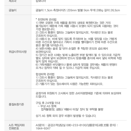
제조국
캄보디아
굽높이
굽높이:1.5cm 측정사이즈:235mm 발볼:9cm 무게:288g 길이:26.5cm
* 천연피혁 관리법

1) 한번 오염된 가죽 제품을 종전의 상태로 복원한다는 것은 거의 
불가능하기 때문에 가죽 제품 사용시 오염이 되지 않도록 사용하는 것이 
가장 중요합니다.

2) 건조시 통풍이 잘되는 그늘에서 말리십시오. 직사광선 또는 불로 
건조하지 마십시오.

3) 사용시 눈, 비에 맞지 않도록 주의하며 눈, 비를 맞았을 시는 가볍게 
마른 수건으로 털어내고 가죽이 수분을 빨아들이기 전에 마른 수건으로 
묻은 물기를 닦아냅니다.

4) 보존시에는 솔로 잘 닦아 손질한 후 적당한 온도와 습도에서 
취급시주의사항
보관하십시오.

5) 장기간 보관 시에는 빛에 노출되면 부분 탈색이 될 수 있으므로 가급적 
별도 상자에 넣어 보관하며 반드시 방충제를 종이에 싸서 넣되 피혁에 직접 
닿지 않게 하십시오.

6) 가죽제품은 바닷물이나 물에 심하게 젖었을 경우에는 제품의 변형이 
오거나 접착이 약해 질 수 있으니 가급적 피해 주십시오.

합성피혁 관리법

1) 건조시 통풍이 잘되는 그늘에서 말리십시오. 직사광선 또는 불로 
건조하지 마십시오.

공정거래 위원회가 고시에서 정한 소비자분쟁해결 기준에 의하여 보상하여 
드립니다.

구입 후 24개월 이내

품질보증기준
  - 무상 AS 항목 

     접착불량(창, 굽등)/ 재봉사 터짐/ 장식 및 부착물 불량

상기 AS 항목 외의 경우 비용이 발생될 수 있습니다.
A/S 책임자와
AS문의 : 금강고객상담실 080-233-8100/상품문의(교환,반품 문의) :
전화번호
1644-9247