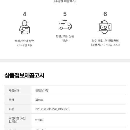
(수령한 배송박스)
4
5
6
반품/교환 상품
반송
회수 확인 후 환불처리
택배기사님 방문
(검품기간 2~3일 소요)
(1~2일 내)
상품정보제공고시
제품소재
천연소가죽
색상
화이트
치수
225,230,235,240,245,250,
수입자명 (수입
㈜금강
업체명)