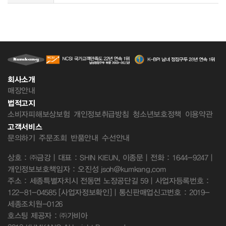
회사소개
매장안내
법적고지
소비자피해보상보험
개인정보취급방침
청소년보호정책
이용약관
고객서비스
문의하기
주문조회
반품안내
수선안내
상호 : ㈜금강 | 대표 : SHIN KIEUN, 이종문 | 전화 : 1644-9247 |
개인정보보호책임자 : 오진성 jsoh@kumkang.com
주소 : 세종특별자치시 전동면 노장공단길 59 | 사업자등록번호 :
122-81-04585
[사업자정보확인]
| 통신판매업신고번호 : 2019-
세종조치원-0126
호스팅 제공자 : ㈜가비아