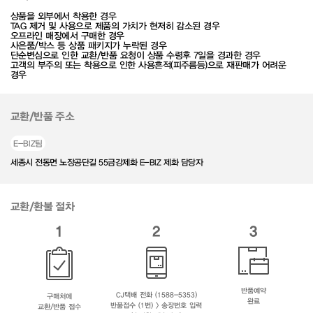
상품을 외부에서 착용한 경우
TAG 제거 및 사용으로 제품의 가치가 현저히 감소된 경우
오프라인 매장에서 구매한 경우
사은품/박스 등 상품 패키지가 누락된 경우
단순변심으로 인한 교환/반품 요청이 상품 수령후 7일을 경과한 경우
고객의 부주의 또는 착용으로 인한 사용흔적(피주름등)으로 재판매가 어려운
경우
교환/반품 주소
E-BIZ팀
세종시 전동면 노장공단길 55금강제화 E-BIZ 제화 담당자
교환/환불 절차
1
2
3
반품예약
CJ택배 전화 (1588-5353)
구매처에
완료
반품접수 (1번) > 송장번호 입력
교환/반품 접수