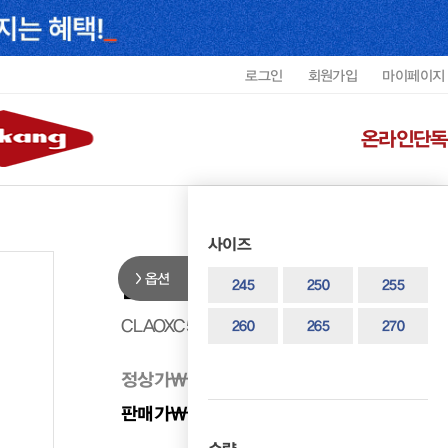
로그인
회원가입
마이페이지
온라인단독
사이즈
옵션
클락스 남성 쿠션 캐주얼화 CLAOX
245
250
255
CLAOXC5804MF2
260
265
270
정상가
₩ 298,000
판매가
₩ 238,400
20%