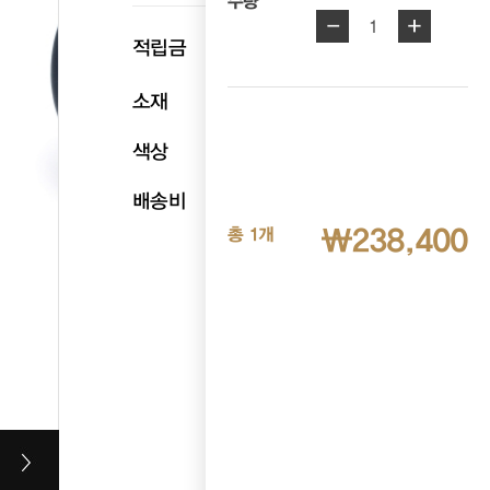
수량
-
+
1
p
적립금
11,920
소재
천연소가죽
색상
네이비
배송비
무료배송
₩238,400
총 1개