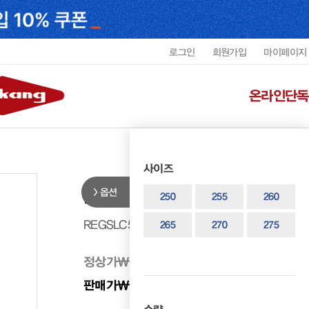
로그인
회원가입
마이페이지
온라인단독
사이즈
옵션
리갈 남성 스니커즈 REGSLC5003
250
255
260
REGSLC5003F1
265
270
275
정상가
₩ 318,000
판매가
₩ 222,600
30%