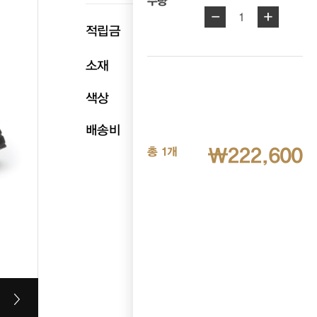
수량
-
+
1
p
적립금
11,130
소재
천연소가죽
색상
블랙
배송비
무료배송
₩222,600
총 1개