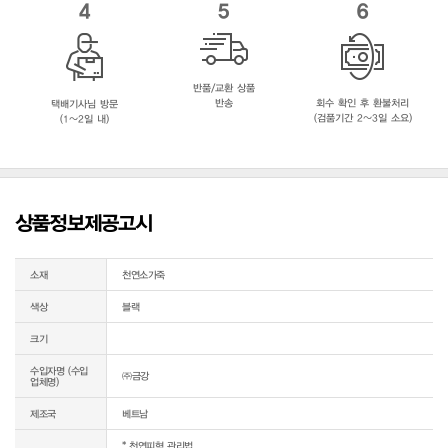
4
5
6
반품/교환 상품
반송
회수 확인 후 환불처리
택배기사님 방문
(검품기간 2~3일 소요)
(1~2일 내)
상품정보제공고시
소재
천연소가죽
색상
블랙
크기
수입자명 (수입
㈜금강
업체명)
제조국
베트남
* 천연피혁 관리법
