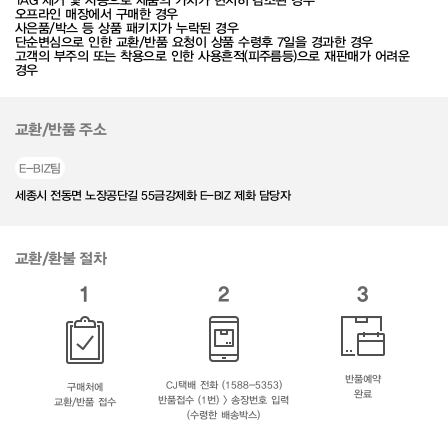
TAG 제거 및 사용으로 제품의 가치가 현저히 감소된 경우
오프라인 매장에서 구매한 경우
사은품/박스 등 상품 패키지가 누락된 경우
단순변심으로 인한 교환/반품 요청이 상품 수령후 7일을 경과한 경우
고객의 부주의 또는 착용으로 인한 사용흔적(피주름등)으로 재판매가 어려운
경우
교환/반품 주소
E-BIZ팀
세종시 전동면 노장공단길 55금강제화 E-BIZ 제화 담당자
교환/환불 절차
1
2
3
반품예약
CJ택배 전화 (1588-5353)
구매처에
완료
반품접수 (1번) > 송장번호 입력
교환/반품 접수
(수령한 배송박스)