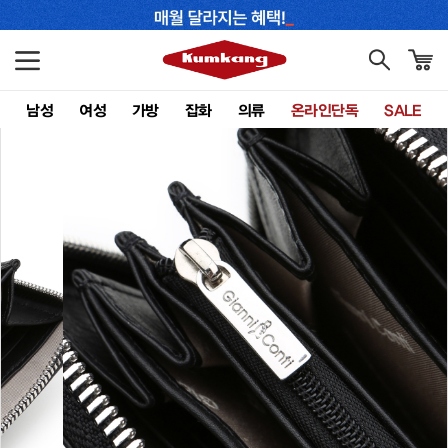
남성
여성
가방
잡화
의류
온라인단독
SALE