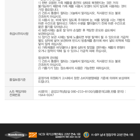
1) 한번 오염된 가죽 제품을 종전의 상태로 복원한다는 것은 거의 
불가능하기 때문에 가죽 제품 사용시 오염이 되지 않도록 사용하는 것이 
가장 중요합니다.

2) 건조시 통풍이 잘되는 그늘에서 말리십시오. 직사광선 또는 불로 
건조하지 마십시오.

3) 사용시 눈, 비에 맞지 않도록 주의하며 눈, 비를 맞았을 시는 가볍게 
마른 수건으로 털어내고 가죽이 수분을 빨아들이기 전에 마른 수건으로 
묻은 물기를 닦아냅니다.

4) 보존시에는 솔로 잘 닦아 손질한 후 적당한 온도와 습도에서 
취급시주의사항
보관하십시오.

5) 장기간 보관 시에는 빛에 노출되면 부분 탈색이 될 수 있으므로 가급적 
별도 상자에 넣어 보관하며 반드시 방충제를 종이에 싸서 넣되 피혁에 직접 
닿지 않게 하십시오.

6) 가죽제품은 바닷물이나 물에 심하게 젖었을 경우에는 제품의 변형이 
오거나 접착이 약해 질 수 있으니 가급적 피해 주십시오.

합성피혁 관리법

1) 건조시 통풍이 잘되는 그늘에서 말리십시오. 직사광선 또는 불로 
건조하지 마십시오.

2) 기름기가 있는 장소에서의 사용은 가능한한 피하십시오.
공정거래 위원회가 고시에서 정한 소비자분쟁해결 기준에 의하여 보상하여 
품질보증기준
드립니다.
A/S 책임자와
AS문의 : 금강고객상담실 080-233-8100/상품문의(교환,반품 문의) :
전화번호
1644-9247