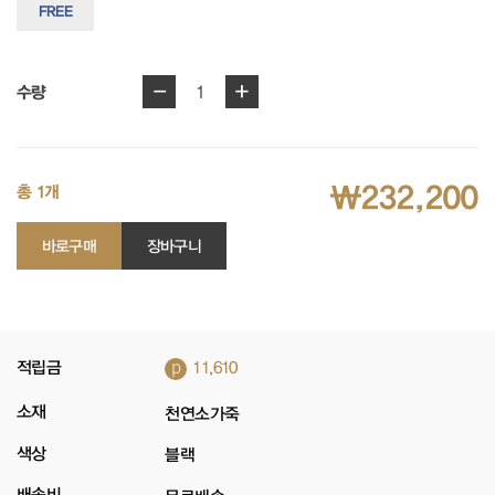
FREE
-
+
1
수량
₩232,200
총 1개
바로구매
장바구니
p
적립금
11,610
소재
천연소가죽
색상
블랙
배송비