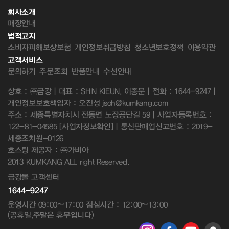
회사소개
매장안내
법적고지
소비자피해보상보험
개인정보취급방침
청소년보호정책
이용약관
고객서비스
문의하기
주문조회
반품안내
수선안내
상호 : ㈜금강 | 대표 : SHIN KIEUN, 이종문 | 전화 : 1644-9247 |
개인정보보호책임자 : 오진성 jsoh@kumkang.com
주소 : 세종특별자치시 전동면 노장공단길 59 | 사업자등록번호 :
122-81-04585
[사업자정보확인]
| 통신판매업신고번호 : 2019-
세종조치원-0126
호스팅 제공자 : ㈜가비아
2013 KUMKANG ALL right Reserved.
금강몰 고객센터
1644-9247
운영시간 09:00~17:00 점심시간 : 12:00~13:00
(공휴일,주말은 휴무입니다)