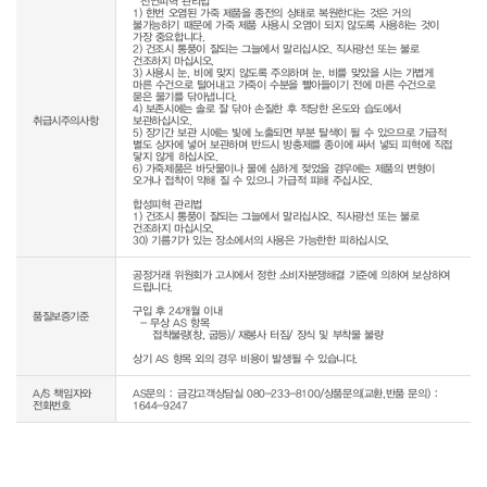
* 천연피혁 관리법

1) 한번 오염된 가죽 제품을 종전의 상태로 복원한다는 것은 거의 
불가능하기 때문에 가죽 제품 사용시 오염이 되지 않도록 사용하는 것이 
가장 중요합니다.

2) 건조시 통풍이 잘되는 그늘에서 말리십시오. 직사광선 또는 불로 
건조하지 마십시오.

3) 사용시 눈, 비에 맞지 않도록 주의하며 눈, 비를 맞았을 시는 가볍게 
마른 수건으로 털어내고 가죽이 수분을 빨아들이기 전에 마른 수건으로 
묻은 물기를 닦아냅니다.

4) 보존시에는 솔로 잘 닦아 손질한 후 적당한 온도와 습도에서 
취급시주의사항
보관하십시오.

5) 장기간 보관 시에는 빛에 노출되면 부분 탈색이 될 수 있으므로 가급적 
별도 상자에 넣어 보관하며 반드시 방충제를 종이에 싸서 넣되 피혁에 직접 
닿지 않게 하십시오.

6) 가죽제품은 바닷물이나 물에 심하게 젖었을 경우에는 제품의 변형이 
오거나 접착이 약해 질 수 있으니 가급적 피해 주십시오.

합성피혁 관리법

1) 건조시 통풍이 잘되는 그늘에서 말리십시오. 직사광선 또는 불로 
건조하지 마십시오.

30) 기름기가 있는 장소에서의 사용은 가능한한 피하십시오.
공정거래 위원회가 고시에서 정한 소비자분쟁해결 기준에 의하여 보상하여 
드립니다.

구입 후 24개월 이내

품질보증기준
  - 무상 AS 항목 

     접착불량(창, 굽등)/ 재봉사 터짐/ 장식 및 부착물 불량

상기 AS 항목 외의 경우 비용이 발생될 수 있습니다.
A/S 책임자와
AS문의 : 금강고객상담실 080-233-8100/상품문의(교환,반품 문의) :
전화번호
1644-9247