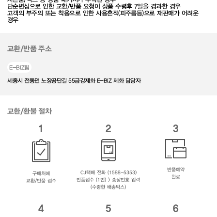
단순변심으로 인한 교환/반품 요청이 상품 수령후 7일을 경과한 경우
고객의 부주의 또는 착용으로 인한 사용흔적(피주름등)으로 재판매가 어려운
경우
교환/반품 주소
E-BIZ팀
세종시 전동면 노장공단길 55금강제화 E-BIZ 제화 담당자
교환/환불 절차
1
2
3
반품예약
CJ택배 전화 (1588-5353)
구매처에
완료
반품접수 (1번) > 송장번호 입력
교환/반품 접수
(수령한 배송박스)
4
5
6