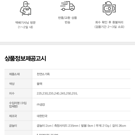
반품/교환 상품
반송
회수 확인 후 환불처리
택배기사님 방문
(검품기간 2~3일 소요)
(1~2일 내)
상품정보제공고시
제품소재
천연소가죽
색상
블랙
치수
225,230,235,240,245,250,255,
수입자명 (수입
㈜금강
업체명)
제조국
대한민국
굽높이
굽높이:2cm｜측정사이즈:235mm｜발볼:9cm｜무게:213g｜길이:26cm