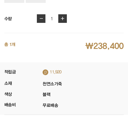
-
+
1
수량
₩238,400
총 1개
p
적립금
11,920
소재
천연소가죽
색상
블랙
배송비
무료배송