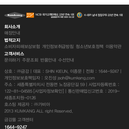
회사소개
매장안내
법적고지
소비자피해보상보험
개인정보취급방침
청소년보호정책
이용약관
고객서비스
문의하기
주문조회
반품안내
수선안내
상호 : ㈜금강 | 대표 : SHIN KIEUN, 이종문 | 전화 : 1644-9247 |
개인정보보호책임자 : 오진성 jsoh@kumkang.com
주소 : 세종특별자치시 전동면 노장공단길 59 | 사업자등록번호 :
122-81-04585
[사업자정보확인]
| 통신판매업신고번호 : 2019-
세종조치원-0126
호스팅 제공자 : ㈜가비아
2013 KUMKANG ALL right Reserved.
금강몰 고객센터
1644-9247