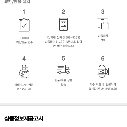
교환/환불 절차
1
2
3
반품예약
CJ택배 전화 (1588-5353)
구매처에
완료
반품접수 (1번) > 송장번호 입력
교환/반품 접수
(수령한 배송박스)
4
5
6
반품/교환 상품
반송
회수 확인 후 환불처리
택배기사님 방문
(검품기간 2~3일 소요)
(1~2일 내)
상품정보제공고시