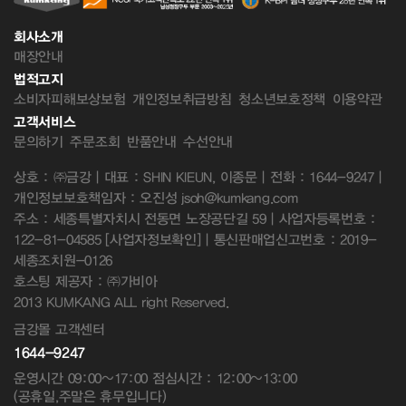
회사소개
매장안내
법적고지
소비자피해보상보험
개인정보취급방침
청소년보호정책
이용약관
고객서비스
문의하기
주문조회
반품안내
수선안내
상호 : ㈜금강 | 대표 : SHIN KIEUN, 이종문 | 전화 : 1644-9247 |
개인정보보호책임자 : 오진성 jsoh@kumkang.com
주소 : 세종특별자치시 전동면 노장공단길 59 | 사업자등록번호 :
122-81-04585
[사업자정보확인]
| 통신판매업신고번호 : 2019-
세종조치원-0126
호스팅 제공자 : ㈜가비아
2013 KUMKANG ALL right Reserved.
금강몰 고객센터
1644-9247
운영시간 09:00~17:00 점심시간 : 12:00~13:00
(공휴일,주말은 휴무입니다)