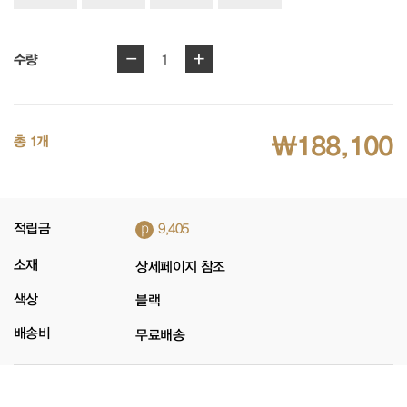
-
+
1
수량
₩188,100
총 1개
p
적립금
9,405
소재
상세페이지 참조
색상
블랙
배송비
무료배송