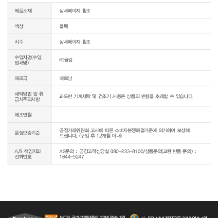
제품소재
상세페이지 참조
색상
블랙
치수
상세페이지 참조
수입자명(수입
㈜금강
업체명)
제조국
베트남
세탁방법 및 취
급시주의사항
제조연월
공정거래위원회 고시에 따른 소비자분쟁해결기준에 의거하여 보상해 
품질보증기준
A/S 책임자와
AS문의 : 금강고객상담실 080-233-8100/상품문의(교환,반품 문의) : 
전화번호
1644-9247