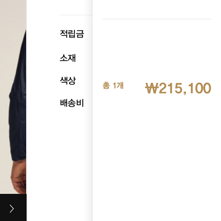
p
적립금
10,755
소재
상세페이지 참조
색상
다크그레이
₩215,100
총 1개
배송비
무료배송