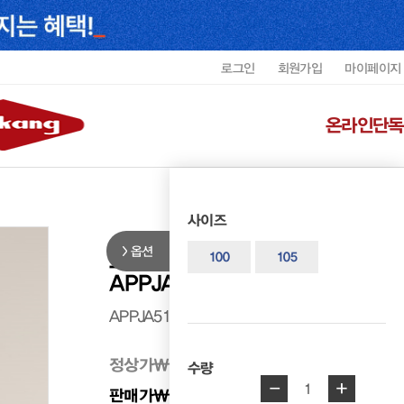
로그인
회원가입
마이페이지
온라인단독
사이즈
옵션
도이터 남성 라이노 방풍자켓
100
105
APPJA5103MDEUJ7
APPJA5103MDEUJ7
정상가
₩ 239,000
수량
-
+
1
판매가
₩ 215,100
10%