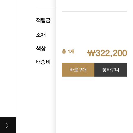
p
적립금
16,110
소재
천연소가죽
색상
카멜
₩322,200
총 1개
배송비
무료배송
바로구매
장바구니