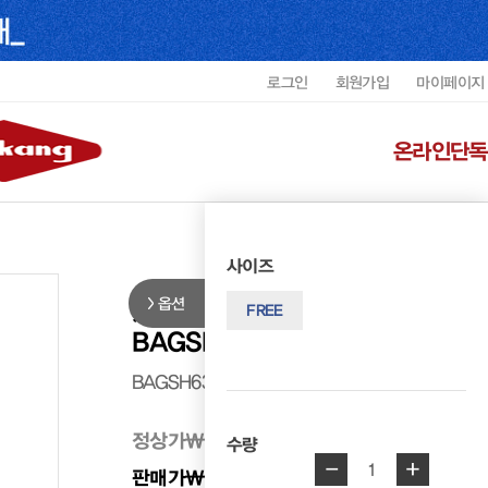
로그인
회원가입
마이페이지
온라인단독
사이즈
옵션
지아니콘티 시그니처 레더 토트백
FREE
BAGSH6311WGICF3
BAGSH6311WGICF3
정상가
₩ 358,000
수량
-
+
1
판매가
₩ 322,200
10%