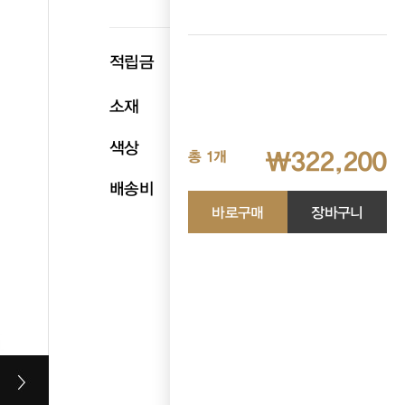
p
적립금
16,110
소재
천연소가죽
색상
브라운
₩322,200
총 1개
배송비
무료배송
바로구매
장바구니