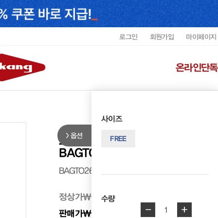
로그인
회원가입
마이페이지
온라인단독
사이즈
옵션
르느와르 여성 소가죽 토트백
FREE
BAGTO2611WRENF5
BAGTO2611WRENF5
정상가
₩ 358,000
수량
-
+
1
판매가
₩ 322,200
10%