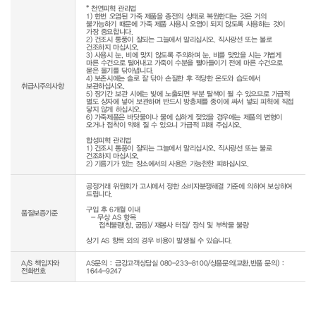
* 천연피혁 관리법

1) 한번 오염된 가죽 제품을 종전의 상태로 복원한다는 것은 거의 
불가능하기 때문에 가죽 제품 사용시 오염이 되지 않도록 사용하는 것이 
가장 중요합니다.

2) 건조시 통풍이 잘되는 그늘에서 말리십시오. 직사광선 또는 불로 
건조하지 마십시오.

3) 사용시 눈, 비에 맞지 않도록 주의하며 눈, 비를 맞았을 시는 가볍게 
마른 수건으로 털어내고 가죽이 수분을 빨아들이기 전에 마른 수건으로 
묻은 물기를 닦아냅니다.

4) 보존시에는 솔로 잘 닦아 손질한 후 적당한 온도와 습도에서 
취급시주의사항
보관하십시오.

5) 장기간 보관 시에는 빛에 노출되면 부분 탈색이 될 수 있으므로 가급적 
별도 상자에 넣어 보관하며 반드시 방충제를 종이에 싸서 넣되 피혁에 직접 
닿지 않게 하십시오.

6) 가죽제품은 바닷물이나 물에 심하게 젖었을 경우에는 제품의 변형이 
오거나 접착이 약해 질 수 있으니 가급적 피해 주십시오.

합성피혁 관리법

1) 건조시 통풍이 잘되는 그늘에서 말리십시오. 직사광선 또는 불로 
건조하지 마십시오.

2) 기름기가 있는 장소에서의 사용은 가능한한 피하십시오.
공정거래 위원회가 고시에서 정한 소비자분쟁해결 기준에 의하여 보상하여 
드립니다.

구입 후 6개월 이내

품질보증기준
  - 무상 AS 항목 

     접착불량(창, 굽등)/ 재봉사 터짐/ 장식 및 부착물 불량

상기 AS 항목 외의 경우 비용이 발생될 수 있습니다.
A/S 책임자와
AS문의 : 금강고객상담실 080-233-8100/상품문의(교환,반품 문의) :
전화번호
1644-9247