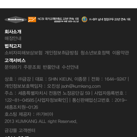
회사소개
매장안내
법적고지
소비자피해보상보험
개인정보취급방침
청소년보호정책
이용약관
고객서비스
문의하기
주문조회
반품안내
수선안내
상호 : ㈜금강 | 대표 : SHIN KIEUN, 이종문 | 전화 : 1644-9247 |
개인정보보호책임자 : 오진성 jsoh@kumkang.com
주소 : 세종특별자치시 전동면 노장공단길 59 | 사업자등록번호 :
122-81-04585
[사업자정보확인]
| 통신판매업신고번호 : 2019-
세종조치원-0126
호스팅 제공자 : ㈜가비아
2013 KUMKANG ALL right Reserved.
금강몰 고객센터