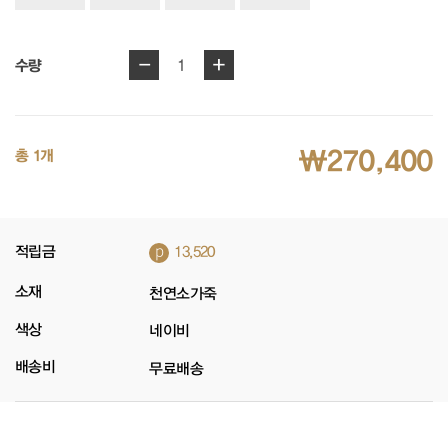
-
+
1
수량
₩270,400
총 1개
p
적립금
13,520
소재
천연소가죽
색상
네이비
배송비
무료배송