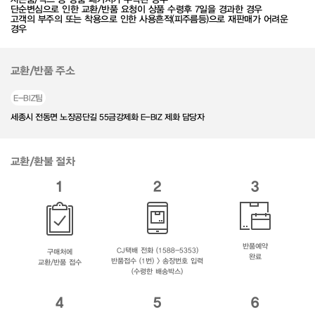
단순변심으로 인한 교환/반품 요청이 상품 수령후 7일을 경과한 경우
고객의 부주의 또는 착용으로 인한 사용흔적(피주름등)으로 재판매가 어려운
경우
교환/반품 주소
E-BIZ팀
세종시 전동면 노장공단길 55금강제화 E-BIZ 제화 담당자
교환/환불 절차
1
2
3
반품예약
CJ택배 전화 (1588-5353)
구매처에
완료
반품접수 (1번) > 송장번호 입력
교환/반품 접수
(수령한 배송박스)
4
5
6