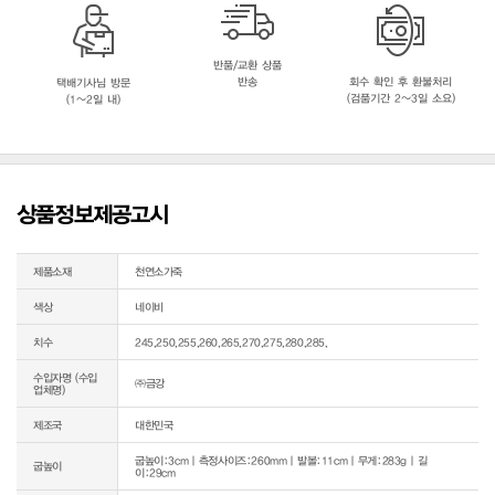
반품/교환 상품
반송
회수 확인 후 환불처리
택배기사님 방문
(검품기간 2~3일 소요)
(1~2일 내)
상품정보제공고시
제품소재
천연소가죽
색상
네이비
치수
245,250,255,260,265,270,275,280,285,
수입자명 (수입
㈜금강
업체명)
제조국
대한민국
굽높이:3cm｜측정사이즈:260mm｜발볼:11cm｜무게:283g｜길
굽높이
이:29cm