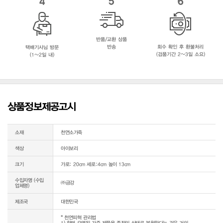
4
5
6
반품/교환 상품
반송
회수 확인 후 환불처리
택배기사님 방문
(검품기간 2~3일 소요)
(1~2일 내)
상품정보제공고시
소재
천연소가죽
색상
아이보리
크기
가로: 20cm 세로:4cm 높이 13cm
수입자명 (수입
㈜금강
업체명)
제조국
대한민국
* 천연피혁 관리법

1) 한번 오염된 가죽 제품을 종전의 상태로 복원한다는 것은 거의 