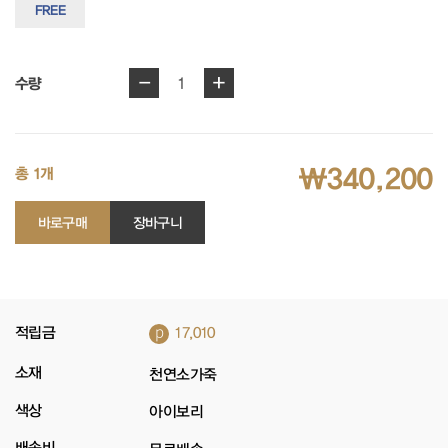
FREE
-
+
1
수량
₩340,200
총 1개
바로구매
장바구니
p
적립금
17,010
소재
천연소가죽
색상
아이보리
배송비