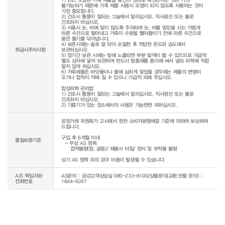
불가능하기 때문에 가죽 제품 사용시 오염이 되지 않도록 사용하는 것이 
가장 중요합니다.

2) 건조시 통풍이 잘되는 그늘에서 말리십시오. 직사광선 또는 불로 
건조하지 마십시오.

3) 사용시 눈, 비에 맞지 않도록 주의하며 눈, 비를 맞았을 시는 가볍게 
마른 수건으로 털어내고 가죽이 수분을 빨아들이기 전에 마른 수건으로 
묻은 물기를 닦아냅니다.

4) 보존시에는 솔로 잘 닦아 손질한 후 적당한 온도와 습도에서 
취급시주의사항
보관하십시오.

5) 장기간 보관 시에는 빛에 노출되면 부분 탈색이 될 수 있으므로 가급적 
별도 상자에 넣어 보관하며 반드시 방충제를 종이에 싸서 넣되 피혁에 직접 
닿지 않게 하십시오.

6) 가죽제품은 바닷물이나 물에 심하게 젖었을 경우에는 제품의 변형이 
오거나 접착이 약해 질 수 있으니 가급적 피해 주십시오.

합성피혁 관리법

1) 건조시 통풍이 잘되는 그늘에서 말리십시오. 직사광선 또는 불로 
건조하지 마십시오.

2) 기름기가 있는 장소에서의 사용은 가능한한 피하십시오.
공정거래 위원회가 고시에서 정한 소비자분쟁해결 기준에 의하여 보상하여 
드립니다.

구입 후 6개월 이내

품질보증기준
  - 무상 AS 항목 

     접착불량(창, 굽등)/ 재봉사 터짐/ 장식 및 부착물 불량

상기 AS 항목 외의 경우 비용이 발생될 수 있습니다.
A/S 책임자와
AS문의 : 금강고객상담실 080-233-8100/상품문의(교환,반품 문의) :
전화번호
1644-9247