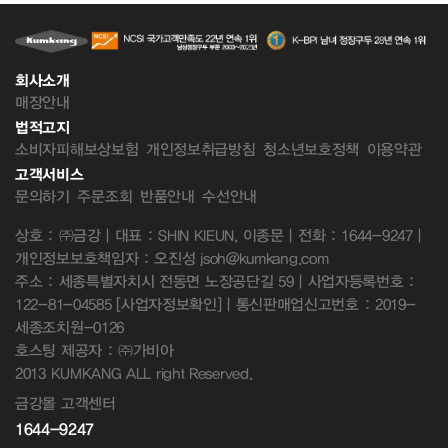
회사소개
매장안내
법적고지
소비자피해보상보험
개인정보취급방침
청소년보호정책
이용약관
고객서비스
문의하기
주문조회
반품안내
수선안내
상호 : ㈜금강 | 대표 : SHIN KIEUN, 이종문 | 전화 : 1644-9247 |
개인정보보호책임자 : 오진성 jsoh@kumkang.com
주소 : 세종특별자치시 전동면 노장공단길 59 | 사업자등록번호 :
122-81-04585
[사업자정보확인]
| 통신판매업신고번호 : 2019-
세종조치원-0126
호스팅 제공자 : ㈜가비아
2013 KUMKANG ALL right Reserved.
금강몰 고객센터
1644-9247