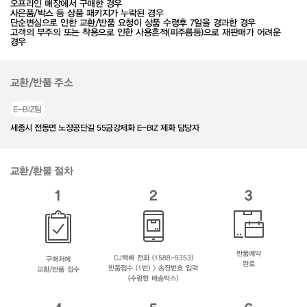
오프라인 매장에서 구매한 경우
사은품/박스 등 상품 패키지가 누락된 경우
단순변심으로 인한 교환/반품 요청이 상품 수령후 7일을 경과한 경우
고객의 부주의 또는 착용으로 인한 사용흔적(피주름등)으로 재판매가 어려운
경우
교환/반품 주소
E-BIZ팀
세종시 전동면 노장공단길 55금강제화 E-BIZ 제화 담당자
교환/환불 절차
1
2
3
반품예약
CJ택배 전화 (1588-5353)
구매처에
완료
반품접수 (1번) > 송장번호 입력
교환/반품 접수
(수령한 배송박스)