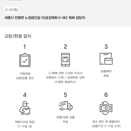
E-BIZ팀
세종시 전동면 노장공단길 55금강제화 E-BIZ 제화 담당자
교환/환불 절차
1
2
3
반품예약
CJ택배 전화 (1588-5353)
구매처에
완료
반품접수 (1번) > 송장번호 입력
교환/반품 접수
(수령한 배송박스)
4
5
6
반품/교환 상품
반송
회수 확인 후 환불처리
택배기사님 방문
(검품기간 2~3일 소요)
(1~2일 내)