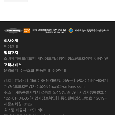
회사소개
매장안내
법적고지
소비자피해보상보험
개인정보취급방침
청소년보호정책
이용약관
고객서비스
문의하기
주문조회
반품안내
수선안내
상호 : ㈜금강 | 대표 : SHIN KIEUN, 이종문 | 전화 : 1644-9247 |
개인정보보호책임자 : 오진성 jsoh@kumkang.com
주소 : 세종특별자치시 전동면 노장공단길 59 | 사업자등록번호 :
122-81-04585
[사업자정보확인]
| 통신판매업신고번호 : 2019-
세종조치원-0126
호스팅 제공자 : ㈜가비아