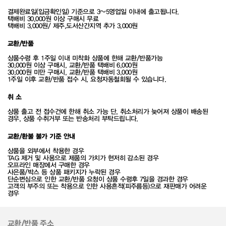
결제완료일(입금확인일) 기준으로 3~5영업일 이내에 출고됩니다.
택배비 30,000원 이상 구매시 무료
택배비 3,000원/ 제주,도서산간지역 추가 3,000원
교환/반품
상품수령 후 1주일 이내 미착화 상품에 한해 교환/반품가능
30,000원 이상 구매시, 교환/반품 택배비 6,000원
30,000원 미만 구매시, 교환/반품 택배비 3,000원
1주일 이후 교환/반품 접수 시, 요청자동철회될 수 있습니다.
취 소
상품 출고 전 접수건에 한해 취소 가능 단, 취소처리가 늦어져 상품이 배송된
경우, 상품 수취거부 또는 반송처리 부탁드립니다.
교환/환불 불가 기준 안내
상품을 외부에서 착용한 경우
TAG 제거 및 사용으로 제품의 가치가 현저히 감소된 경우
오프라인 매장에서 구매한 경우
사은품/박스 등 상품 패키지가 누락된 경우
단순변심으로 인한 교환/반품 요청이 상품 수령후 7일을 경과한 경우
고객의 부주의 또는 착용으로 인한 사용흔적(피주름등)으로 재판매가 어려운
경우
교환/반품 주소