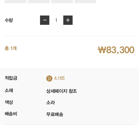
-
+
1
수량
₩83,300
총 1개
p
적립금
4,165
소재
상세페이지 참조
색상
소라
배송비
무료배송