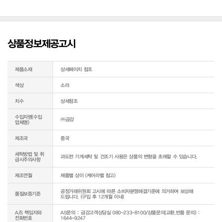
상품정보제공고시
제품소재
상세페이지 참조
색상
소라
치수
상세참조
수입자명(수입
㈜금강
업체명)
제조국
중국
세탁방법 및 취
과도한 기계세탁 및 건조기 사용은 상품의 변형을 초래할 수 있습니다.
급시주의사항
제조연월
제품별 상이 (케어라벨 참고)
공정거래위원회 고시에 따른 소비자분쟁해결기준에 의거하여 보상해 
품질보증기준
드립니다. (구입 후 12개월 이내)
A/S 책임자와
AS문의 : 금강고객상담실 080-233-8100/상품문의(교환,반품 문의) : 
전화번호
1644-9247