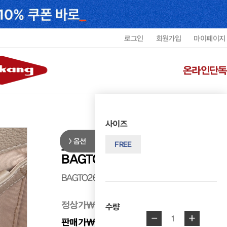
로그인
회원가입
마이페이지
온라인단독
사이즈
옵션
르느와르 여성 소가죽 토트백
FREE
BAGTO2601WRENF7
BAGTO2601WRENF7
정상가
₩ 378,000
수량
-
+
1
판매가
₩ 340,200
10%