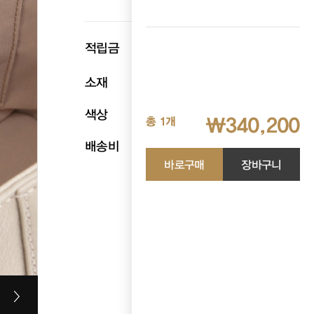
p
적립금
17,010
소재
천연소가죽
색상
모브그레이
₩340,200
총 1개
배송비
무료배송
바로구매
장바구니