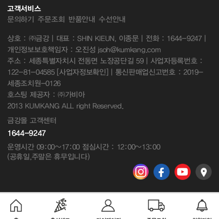
고객서비스
문의하기
주문조회
반품안내
수선안내
상호 : ㈜금강 | 대표 : SHIN KIEUN, 이종문 | 전화 : 1644-9247 |
개인정보보호책임자 : 오진성 jsoh@kumkang.com
주소 : 세종특별자치시 전동면 노장공단길 59 | 사업자등록번호 :
122-81-04585
[사업자정보확인]
| 통신판매업신고번호 : 2019-
세종조치원-0126
호스팅 제공자 : ㈜가비아
2013 KUMKANG ALL right Reserved.
금강몰 고객센터
1644-9247
운영시간 09:00~17:00 점심시간 : 12:00~13:00
(공휴일,주말은 휴무입니다)