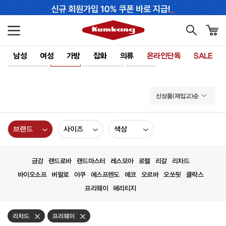
남성
여성
가방
잡화
의류
온라인단독
SALE
전체보기
MAN
WOMAN
ACC
신상품(재입고)순
브랜드
사이즈
색상
금강
랜드로바
랜드마스터
레스모아
로렐
리갈
리차드
바이오소프
버팔로
아쿠
에스프렌도
에코
오르바
오쏘핏
클락스
프리웨이
헤리티지
리차드
프리웨이