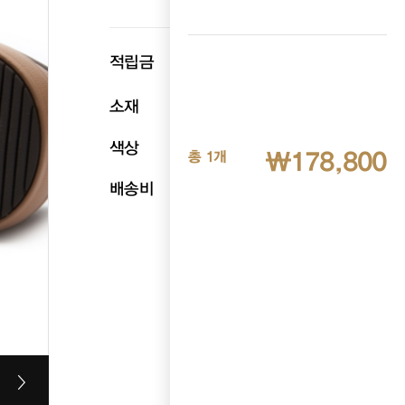
p
적립금
8,940
소재
천연소가죽
색상
브라운
₩178,800
총 1개
배송비
무료배송