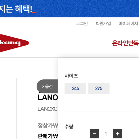
로그인
회원가입
마이페이지
온라인단독
사이즈
옵션
랜드로바 남성 컬러콤비 비즈캐주
245
275
LANOXC3673MF3
LANOXC3673MF3
정상가
₩ 298,000
수량
-
+
1
판매가
₩ 178,800
40%